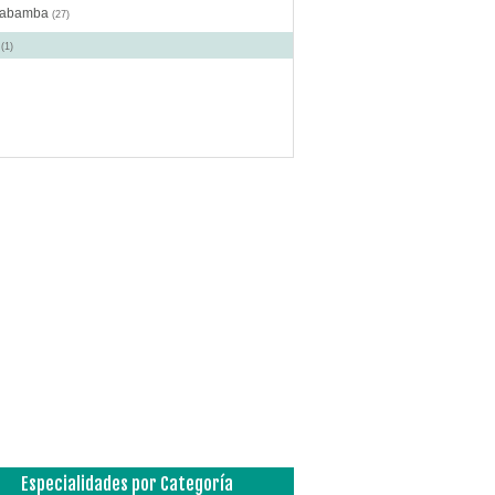
habamba
(27)
o
(1)
Especialidades por Categoría