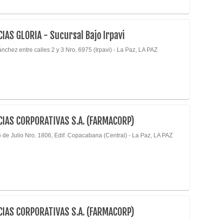
Medic
Medic
Medic
IAS GLORIA - Sucursal Bajo Irpavi
Medic
nchez entre calles 2 y 3 Nro. 6975 (Irpavi) - La Paz, LA PAZ
Médi
Médic
(19)
Nefro
Neum
IAS CORPORATIVAS S.A. (FARMACORP)
Neur
6 de Julio Nro. 1806, Edif. Copacabana (Central) - La Paz, LA PAZ
Neuro
Neuro
Neuro
Odon
Odont
IAS CORPORATIVAS S.A. (FARMACORP)
Odont