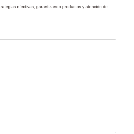
Cirug
trategias efectivas, garantizando productos y atención de
Cirug
Ciruj
Clíni
Colop
Dens
Derm
Distr
Ecog
Endo
Endo
Equip
Equip
Equip
Equip
Estét