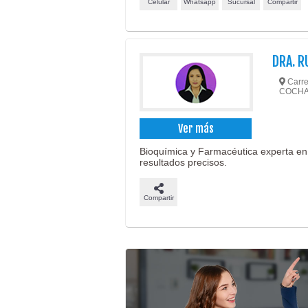
Celular
Whatsapp
Sucursal
Compartir
DRA. 
Carret
COCH
Ver más
Bioquímica y Farmacéutica experta en a
resultados precisos.
Compartir