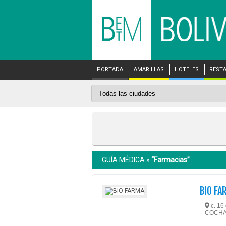
PORTADA
AMARILLAS
HOTELES
REST
GUÍA MÉDICA »
“Farmacias”
BIO FA
c. 16
COCH