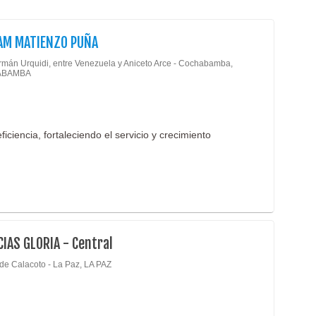
Farm
Fisio
AM MATIENZO PUÑA
Gastr
rmán Urquidi, entre Venezuela y Aniceto Arce - Cochabamba,
ABAMBA
Geria
Ginec
Hema
ciencia, fortaleciendo el servicio y crecimiento
Hosp
Impo
Inmun
Labor
Labor
IAS GLORIA - Central
Labor
Labor
 de Calacoto - La Paz, LA PAZ
Labor
Laser