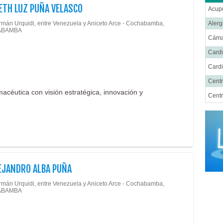
ETH LUZ PUÑA VELASCO
Acup
rmán Urquidi, entre Venezuela y Aniceto Arce - Cochabamba,
Alerg
ABAMBA
Cáma
Cardi
Cardi
Centr
macéutica con visión estratégica, innovación y
Centr
Cent
Cirug
Cirug
Cirug
LEJANDRO ALBA PUÑA
Cirug
Ciru
rmán Urquidi, entre Venezuela y Aniceto Arce - Cochabamba,
ABAMBA
Cirug
Cirug