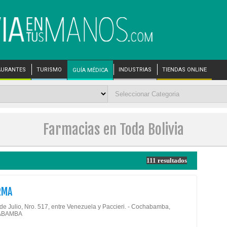
AURANTES
TURISMO
INDUSTRIAS
TIENDAS ONLINE
GUÍA MÉDICA
Farmacias en Toda Bolivia
111 resultados
RMA
 de Julio, Nro. 517, entre Venezuela y Paccieri. - Cochabamba,
ABAMBA