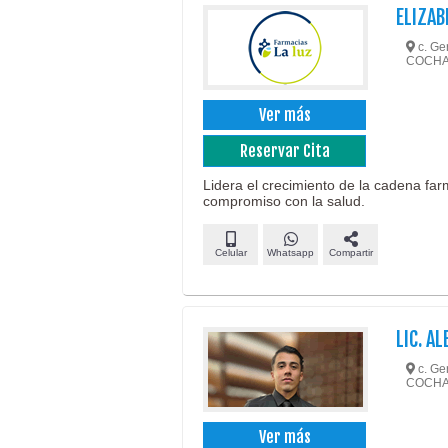
ELIZAB
c. Ge
COCH
Ver más
Reservar Cita
Lidera el crecimiento de la cadena far
compromiso con la salud.
Celular
Whatsapp
Compartir
LIC. A
c. Ge
COCH
Ver más