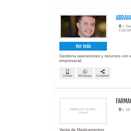
ABRAH
c. Ge
COCH
Ver más
Gestiona operaciones y recursos con efi
empresarial.
Celular
Whatsapp
Compartir
FARMAC
FARMACIAS GLORIA -
c. 16
Central
Venta de Medicamentos