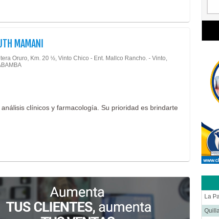
RUTH MAMANI
era Oruro, Km. 20 ½, Vinto Chico - Ent. Mallco Rancho. - Vinto,
ABAMBA
nálisis clínicos y farmacología. Su prioridad es brindarte
La P
Quill