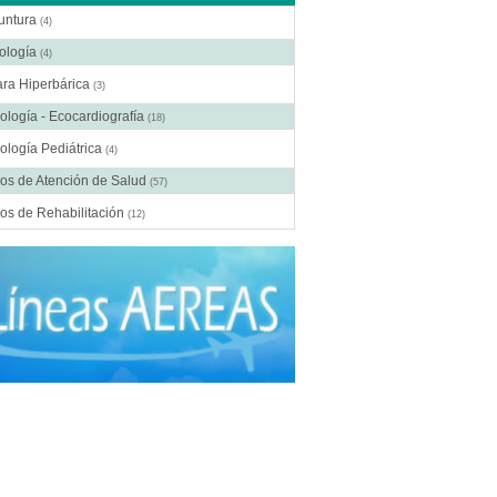
untura
(4)
ología
(4)
ra Hiperbárica
(3)
ología - Ecocardiografía
(18)
ología Pediátrica
(4)
os de Atención de Salud
(57)
os de Rehabilitación
(12)
ros Médicos Especializados
(41)
ía Digestiva
(2)
ía Estética
(18)
ía Gastroenterológica
(2)
ía General
(28)
gía Laparoscópica
(14)
ía Pediátrica
(9)
ía Plástica
(20)