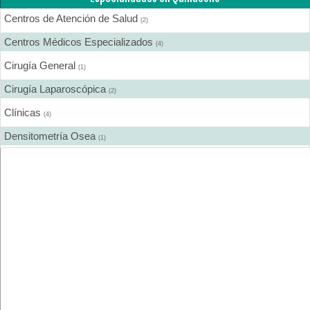
Centros de Atención de Salud
(2)
Centros Médicos Especializados
(4)
Cirugía General
(1)
Cirugía Laparoscópica
(2)
Clínicas
(4)
Densitometría Osea
(1)
Ecografía
(2)
Endoscopía
(1)
Farmacias
(1)
Fisioterapia - Rehabilitación - Integral
(1)
Gastroenterología
(1)
Ginecología y Obstetricia
(4)
Medicina Interna
(2)