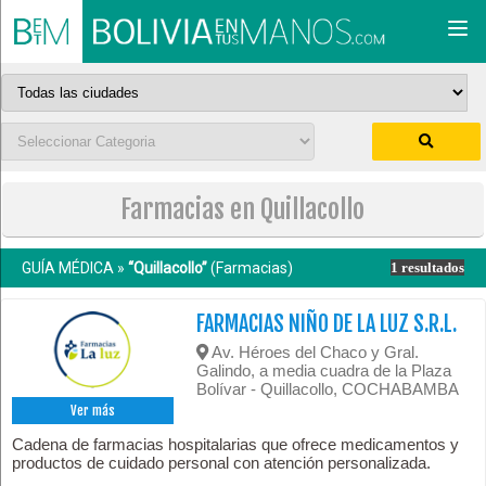
Togg
navi
Farmacias en Quillacollo
GUÍA MÉDICA »
“Quillacollo”
(Farmacias)
1 resultados
FARMACIAS NIÑO DE LA LUZ S.R.L.
Av. Héroes del Chaco y Gral.
Galindo, a media cuadra de la Plaza
Bolívar - Quillacollo, COCHABAMBA
Ver más
Cadena de farmacias hospitalarias que ofrece medicamentos y
productos de cuidado personal con atención personalizada.