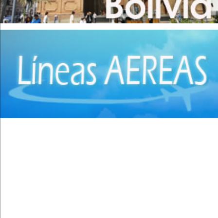
Cirugía Pediátrica
(9)
Cirugía Plástica
(20)
Cirugía Plástica - Estética - Reconstrucción
(28)
Cirugía torácica
(2)
Cirujanos Plásticos
(16)
Clínicas
(44)
Coloproctología
(4)
Densitometría Osea
(5)
Dermatología
(20)
Distribuidores de Medicamentos
(28)
Ecografía
(30)
Endocrinología
(10)
Endoscopía
(5)