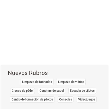
Equipo e Instrumental de Laboratorio
(21)
Equipo e Instrumental Médico
(31)
Equipo e Instrumental Odontológico
(9)
Equipo y Material Ortopédico
(3)
Estética Corporal
(33)
Farmacias
(111)
Fisioterapia - Rehabilitación - Integral
(52)
Gastroenterología
(12)
Geriatría - Gerontología
(1)
Nuevos Rubros
Ginecología y Obstetricia
(31)
Limpieza de fachadas
Limpieza de vidrios
Hematología
(7)
Clases de pádel
Canchas de pádel
Escuela de pilotos
Hospitales
(14)
Centro de formación de pilotos
Consolas
Videojuegos
Importadores de Medicamentos
(2)
Inmunología Clínica