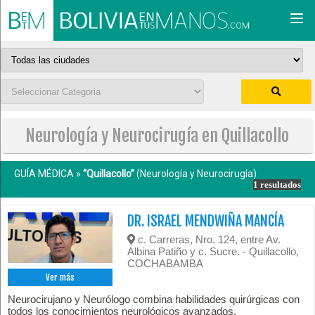
Togg
navi
Neurología y Neurocirugía en Quillacollo
GUÍA MÉDICA »
“Quillacollo”
(Neurología y Neurocirugía)
1 resultados
DR. ISRAEL MENDWIÑA MANCÍA
c. Carreras, Nro. 124, entre Av.
Albina Patiño y c. Sucre. - Quillacollo,
COCHABAMBA
Ver más
Neurocirujano y Neurólogo combina habilidades quirúrgicas con
todos los conocimientos neurológicos avanzados.