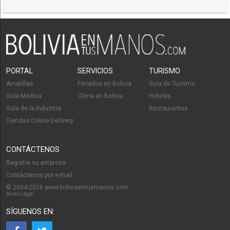
Inmunología Clínica
(5)
Laboratorios de Analisis Clínicos
(27)
Laboratorios de Genética Bioquímica
(4)
Laboratorios de Insumos Médico Quirúrgicos
(1)
PORTAL
SERVICIOS
TURISMO
Laboratorios Dentales
(3)
Amarillas
Feriados en Bolivia
Guía de Turismo
Laboratorios Farmacéuticos
Guía Médica
Clima en Bolivia
Hoteles
(27)
Guía de la Industria
Restaurantes
Laser Terapia
(5)
Tiendas Online Delivery
Medicina Alternativa
(7)
Medicina Estética
CONTÁCTENOS
(25)
Registre su empresa
Medicina Interna
(20)
Contáctenos por e-mail
Medicina Tradicional
(1)
© 2004-2026 www.boliviaentusmanos.com
Aviso Legal
Médicos
(308)
SÍGUENOS EN:
Médicos Cirujanos Plásticos, Estéticos y Reparador
(19)