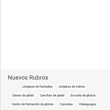
Equipo e Instrumental de Laboratorio
(21)
Equipo e Instrumental Médico
(31)
Equipo e Instrumental Odontológico
(9)
Equipo y Material Ortopédico
(3)
Estética Corporal
(33)
Farmacias
(111)
Fisioterapia - Rehabilitación - Integral
(52)
Gastroenterología
(12)
Geriatría - Gerontología
(1)
Nuevos Rubros
Ginecología y Obstetricia
(31)
Limpieza de fachadas
Limpieza de vidrios
Hematología
(7)
Clases de pádel
Canchas de pádel
Escuela de pilotos
Hospitales
(14)
Centro de formación de pilotos
Consolas
Videojuegos
Importadores de Medicamentos
(2)