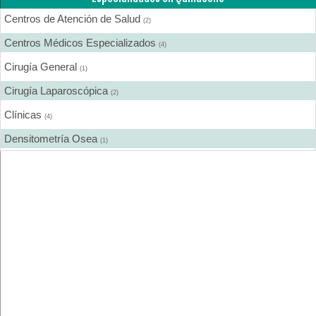
Centros de Atención de Salud
(2)
Centros Médicos Especializados
(4)
Cirugía General
(1)
Cirugía Laparoscópica
(2)
Clínicas
(4)
Densitometría Osea
(1)
Ecografía
(2)
Endoscopía
(1)
Farmacias
(1)
Fisioterapia - Rehabilitación - Integral
(1)
Gastroenterología
(1)
Ginecología y Obstetricia
(4)
Medicina Interna
(2)