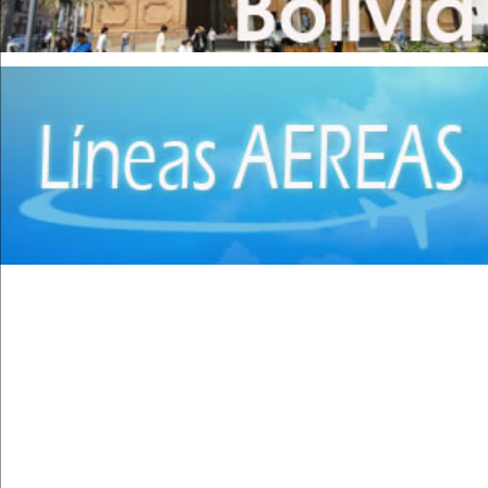
Cirugía Pediátrica
(9)
Cirugía Plástica
(20)
Cirugía Plástica - Estética - Reconstrucción
(28)
Cirugía torácica
(2)
Cirujanos Plásticos
(16)
Clínicas
(44)
Coloproctología
(4)
Densitometría Osea
(5)
Dermatología
(20)
Distribuidores de Medicamentos
(28)
Ecografía
(30)
Endocrinología
(10)
Endoscopía
(5)