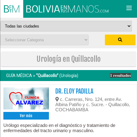
Togg
navi
Urología en Quillacollo
GUÍA MÉDICA »
“Quillacollo”
(Urología)
1 resultados
DR. ELOY PADILLA
c. Carreras, Nro. 124, entre Av.
Albina Patiño y c. Sucre. - Quillacollo,
COCHABAMBA
Ver más
Urólogo especializado en el diagnóstico y tratamiento de
enfermedades del tracto urinario y masculino.