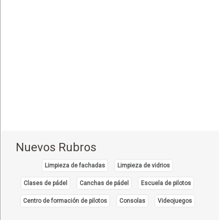
Equipo e Instrumental de Laboratorio
(21)
Equipo e Instrumental Médico
(31)
Equipo e Instrumental Odontológico
(9)
Equipo y Material Ortopédico
(3)
Estética Corporal
(33)
Farmacias
(111)
Fisioterapia - Rehabilitación - Integral
(52)
Gastroenterología
(12)
Geriatría - Gerontología
(1)
Nuevos Rubros
Ginecología y Obstetricia
(31)
Limpieza de fachadas
Limpieza de vidrios
Hematología
(7)
Clases de pádel
Canchas de pádel
Escuela de pilotos
Hospitales
(14)
Centro de formación de pilotos
Consolas
Videojuegos
Importadores de Medicamentos
(2)
Inmunología Clínica