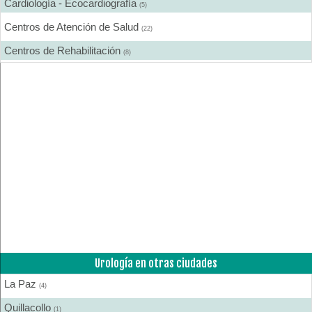
Cardiología - Ecocardiografía
(5)
Centros de Atención de Salud
(22)
Centros de Rehabilitación
(8)
Centros Médicos Especializados
(16)
Cirugía Digestiva
(1)
Cirugía Estética
(5)
Cirugía Gastroenterológica
(1)
Cirugía General
(8)
Cirugía Laparoscópica
(2)
Cirugía Pediátrica
(3)
Cirugía Plástica
(5)
Urología en otras ciudades
Cirugía Plástica - Estética - Reconstrucción
(9)
La Paz
Cirugía torácica
(4)
(1)
Quillacollo
Cirujanos Plásticos
(1)