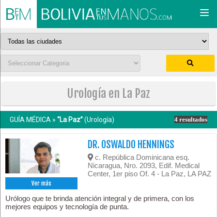
Togg
navi
Urología en La Paz
GUÍA MÉDICA »
“La Paz”
(Urología)
4 resultados
DR. OSWALDO HENNINGS
c. República Dominicana esq.
Nicaragua, Nro. 2093, Edif. Medical
Center, 1er piso Of. 4 - La Paz, LA PAZ
Ver más
Urólogo que te brinda atención integral y de primera, con los
mejores equipos y tecnología de punta.