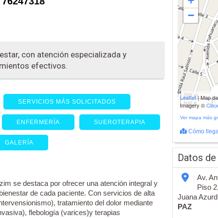
+
 76247318
−
star, con atención especializada y
amientos efectivos.
200 m
Leaflet
| Map d
SERVICIOS MÁS SOLICITADOS
500 ft
Imagery ©
Clo
Ver mapa más g
ENFERMERÍA
SUEROTERAPIA
Cómo llega
GALERÍA
Datos de
Av. An
im se destaca por ofrecer una atención integral y
Piso 2
 bienestar de cada paciente. Con servicios de alta
Juana Azurdu
ntervensionismo), tratamiento del dolor mediante
PAZ
vasiva), flebología (varices)y terapias