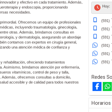
innovador y efectivo en cada tratamiento. Además,
Hoy:
ueroterapia y endoscopia, proporcionando
ersas necesidades.
(591)
 primordial. Ofrecemos un equipo de profesionales
médicas, incluyendo traumatología, ginecología,
(591)
, entre otras. Además, brindamos consultas en
enterología, y dermatología, asegurando un abordaje
(591)
bién contamos con expertos en cirugía general,
(591)
antizando una atención médica de confianza y
(591)
(591)
 y rehabilitación, ofreciendo tratamientos
ica. Asimismo, brindamos atención por enfermería,
sueros vitamínicos, control de peso y talla,
Redes So
s. Además, ofrecemos consultas a domicilio,
alud accesible y de calidad para todos nuestros
Horarios