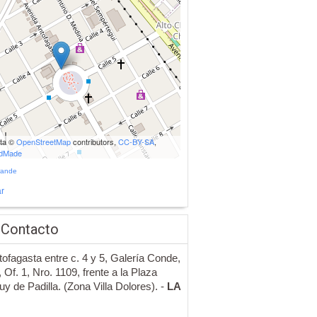
ata ©
OpenStreetMap
contributors,
CC-BY-SA
,
udMade
rande
r
 Contacto
tofagasta entre c. 4 y 5, Galería Conde,
, Of. 1, Nro. 1109, frente a la Plaza
y de Padilla. (Zona Villa Dolores). -
LA