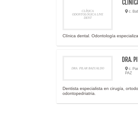
CLÍNIC
CLÍNICA
c. Bat
ODONTOLÓGICA LIVE
DENT
Clínica dental. Odontología especializa
DRA. P
DRA. PILAR BAZUALDO
c. Par
PAZ
Dentista especialista en cirugía, ortod
odontopedriatria.