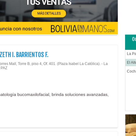
Cirug
Cirug
Cirug
Cirug
Ciruj
O
Clíni
Colop
IZETH I. BARRIENTOS F.
La P
Dens
El Al
rres Mall, Torre B, piso 4, Of. 401. (Plaza Isabel La Católica). - La
 PAZ
Derm
Coc
Distr
Ecog
matología bucomaxilofacial, brinda soluciones avanzadas,
Endo
Endo
Equip
Equip
Equip