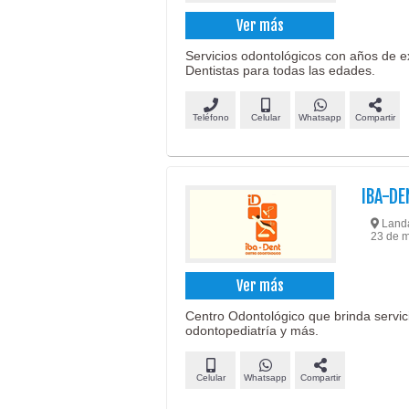
Ver más
Servicios odontológicos con años de ex
Dentistas para todas las edades.
Teléfono
Celular
Whatsapp
Compartir
IBA-D
Landa
23 de m
Ver más
Centro Odontológico que brinda servici
odontopediatría y más.
Celular
Whatsapp
Compartir