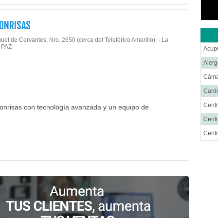
SONRISAS
uel de Cervantes, Nro. 2650 (cerca del Teleférico Amarillo). - La
 PAZ
Acup
Alerg
Cáma
Cardi
Centr
sonrisas con tecnología avanzada y un equipo de
Centr
Cent
Cirug
Cirug
Cirug
Cirug
Ciru