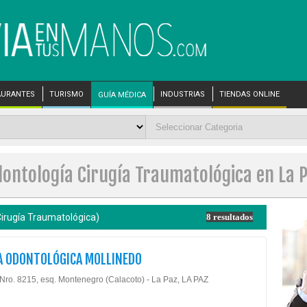
AURANTES
TURISMO
INDUSTRIAS
TIENDAS ONLINE
GUÍA MÉDICA
ontología Cirugía Traumatológica en La 
irugía Traumatológica)
8 resultados
A ODONTOLÓGICA MOLLINEDO
 Nro. 8215, esq. Montenegro (Calacoto) - La Paz, LA PAZ