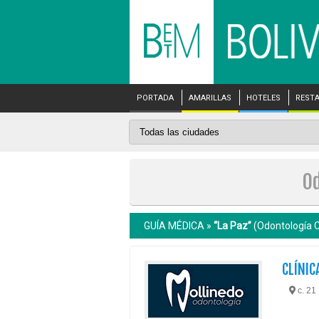
PORTADA
AMARILLAS
HOTELES
REST
Od
GUÍA MÉDICA »
“La Paz”
(Odontología C
CLÍNIC
c. 21