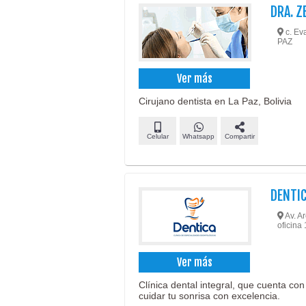
DRA. Z
c. Eva
PAZ
Ver más
Cirujano dentista en La Paz, Bolivia
Celular
Whatsapp
Compartir
DENTIC
Av. Ar
oficina
Ver más
Clínica dental integral, que cuenta co
cuidar tu sonrisa con excelencia.