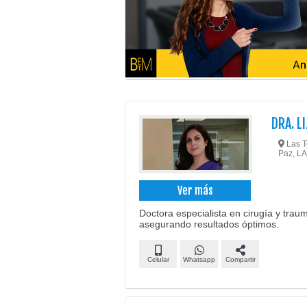
DRA. L
Las To
Paz, LA
Ver más
Doctora especialista en cirugía y trau
asegurando resultados óptimos.
Celular
Whatsapp
Compartir