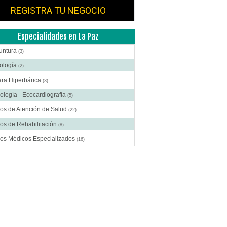
REGISTRA TU NEGOCIO
Especialidades en La Paz
untura
(3)
ología
(2)
ra Hiperbárica
(3)
ología - Ecocardiografía
(5)
os de Atención de Salud
(22)
os de Rehabilitación
(8)
ros Médicos Especializados
(16)
ía Digestiva
(1)
ía Estética
(5)
ía Gastroenterológica
(1)
ía General
(8)
gía Laparoscópica
(2)