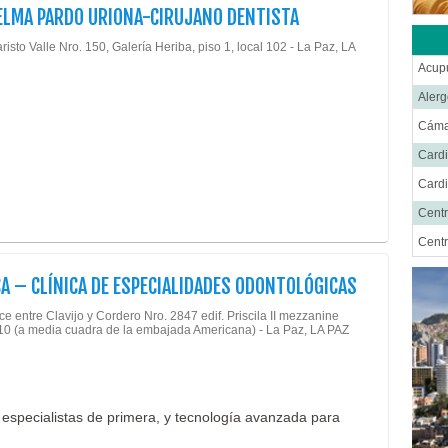
ELMA PARDO URIONA-CIRUJANO DENTISTA
Equip
Estét
risto Valle Nro. 150, Galería Heriba, piso 1, local 102 - La Paz, LA
Acup
Farm
Alerg
Fisio
Cáma
Gastr
Cardi
Ginec
Cardi
Hosp
Centr
Impo
Centr
Inmun
Cent
Labor
A – CLÍNICA DE ESPECIALIDADES ODONTOLÓGICAS
Cirug
Labor
ce entre Clavijo y Cordero Nro. 2847 edif. Priscila II mezzanine
Cirug
 10 (a media cuadra de la embajada Americana) - La Paz, LA PAZ
Labor
Cirug
Labor
Cirug
Labor
n especialistas de primera, y tecnología avanzada para
Ciru
Laser
Cirug