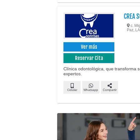
CREA 
c. Mig
Paz, LA
Ver más
Reservar Cita
Clínica odontológica, que transforma 
expertos.
Celular
Whatsapp
Compartir