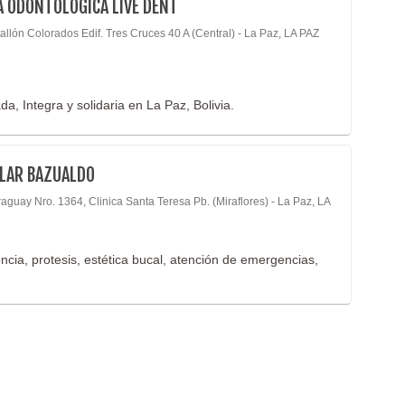
A ODONTOLÓGICA LIVE DENT
Odon
Equip
Odont
allón Colorados Edif. Tres Cruces 40 A (Central) - La Paz, LA PAZ
Estét
Odont
Farm
Odon
Fisio
da, Integra y solidaria en La Paz, Bolivia.
Odont
Gastr
Odon
Geria
Odont
Ginec
ILAR BAZUALDO
Odon
Hema
aguay Nro. 1364, Clinica Santa Teresa Pb. (Miraflores) - La Paz, LA
Oftal
Hosp
Onco
Impo
oncia, protesis, estética bucal, atención de emergencias,
Opti
Inmun
Orto
Labor
Otorr
Labor
Oxig
Labor
Ozon
Labor
Pato