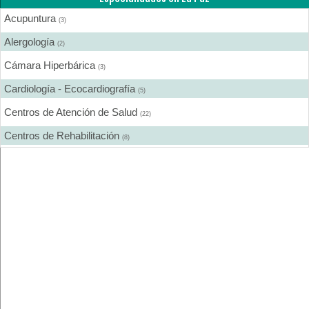
Acupuntura
(3)
Alergología
(2)
Cámara Hiperbárica
(3)
Cardiología - Ecocardiografía
(5)
Centros de Atención de Salud
(22)
Centros de Rehabilitación
(8)
Centros Médicos Especializados
(16)
Cirugía Digestiva
(1)
Cirugía Estética
(5)
Cirugía Gastroenterológica
(1)
Cirugía General
(8)
Cirugía Laparoscópica
(2)
Cirugía Pediátrica
(3)