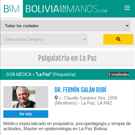
Togg
navi
Psiquiatría en La Paz
GUÍA MÉDICA »
“La Paz”
(Psiquiatría)
1 resultados
DR. FERMÍN GALÁN RUBÍ
c. Claudio Sanjinez Nro. 1558
(Miraflores) - La Paz, LA PAZ
Ver más
Médico especializado en psiquiatría, psicopedagogía y terapia de
actitudes, Master en epidemiologia en La Paz Bolivia.