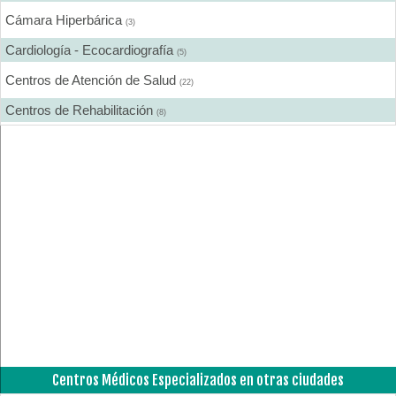
Cámara Hiperbárica
(3)
Cardiología - Ecocardiografía
(5)
Centros de Atención de Salud
(22)
Centros de Rehabilitación
(8)
Centros Médicos Especializados
(16)
Cirugía Digestiva
(1)
Cirugía Estética
(5)
Cirugía Gastroenterológica
(1)
Cirugía General
(8)
Cirugía Laparoscópica
(2)
Cirugía Pediátrica
(3)
Cirugía Plástica
(5)
Centros Médicos Especializados en otras ciudades
Cirugía Plástica - Estética - Reconstrucción
(9)