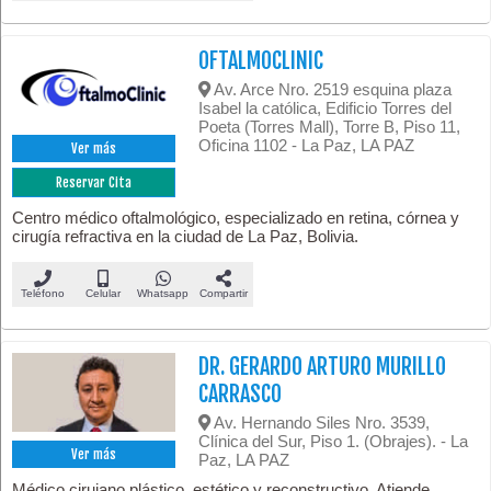
OFTALMOCLINIC
Av. Arce Nro. 2519 esquina plaza
Isabel la católica, Edificio Torres del
Poeta (Torres Mall), Torre B, Piso 11,
Oficina 1102 - La Paz, LA PAZ
Ver más
Reservar Cita
Centro médico oftalmológico, especializado en retina, córnea y
cirugía refractiva en la ciudad de La Paz, Bolivia.
Teléfono
Celular
Whatsapp
Compartir
DR. GERARDO ARTURO MURILLO
CARRASCO
Av. Hernando Siles Nro. 3539,
Clínica del Sur, Piso 1. (Obrajes). - La
Ver más
Paz, LA PAZ
Médico cirujano plástico, estético y reconstructivo. Atiende