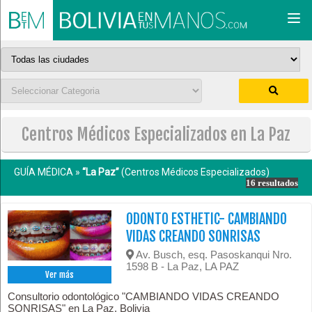
Togg
navi
Centros Médicos Especializados en La Paz
GUÍA MÉDICA »
“La Paz”
(Centros Médicos Especializados)
16 resultados
ODONTO ESTHETIC- CAMBIANDO
VIDAS CREANDO SONRISAS
Av. Busch, esq. Pasoskanqui Nro.
1598 B - La Paz, LA PAZ
Ver más
Consultorio odontológico "CAMBIANDO VIDAS CREANDO
SONRISAS" en La Paz, Bolivia