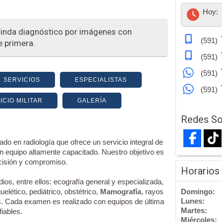
Hoy:
rinda diagnóstico por imágenes con
(591)
e primera.
(591)
(591)
SERVICIOS
ESPECIALISTAS
(591)
CIO MILITAR
GALERÍA
Redes So
o en radiología que ofrece un servicio integral de
n equipo altamente capacitado. Nuestro objetivo es
ecisión y compromiso.
Horarios
s, entre ellos: ecografía general y especializada,
elético, pediátrico, obstétrico,
Mamografía
, rayos
Domingo:
Lunes:
. Cada examen es realizado con equipos de última
Martes:
iables.
Miércoles: