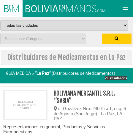
Togg
navi
Distribuidores de Medicamentos en La Paz
GUÍA MÉDICA »
“La Paz”
(Distribuidores de Medicamentos)
21 resultados
BOLIVIANA MERCANTIL S.R.L.
“SABIA”
BOLIVIANA
MERCANTIL S.R.L.
c. Gozálvez Nro. 240 Piso1, esq. 6
“SABIA”
de Agosto (San Jorge) - La Paz, LA
PAZ
Representaciones en general, Productos y Servicios
Farmaceuticos