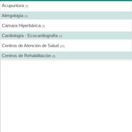
Acupuntura
(3)
Alergología
(2)
Cámara Hiperbárica
(3)
Cardiología - Ecocardiografía
(5)
Centros de Atención de Salud
(22)
Centros de Rehabilitación
(8)
Centros Médicos Especializados
(16)
Cirugía Digestiva
(1)
Cirugía Estética
(5)
Cirugía Gastroenterológica
(1)
Cirugía General
(8)
Cirugía Laparoscópica
(2)
Cirugía Pediátrica
(3)