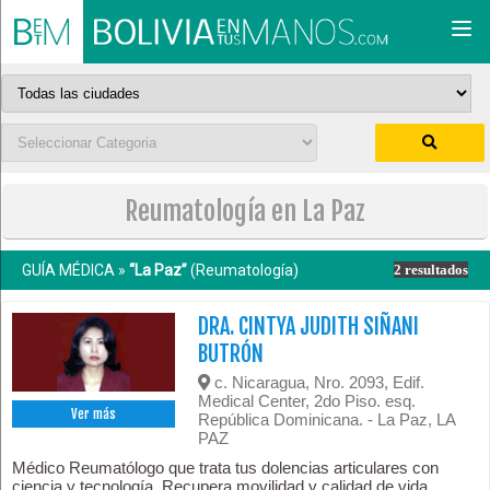
Togg
navi
Reumatología en La Paz
GUÍA MÉDICA »
“La Paz”
(Reumatología)
2 resultados
DRA. CINTYA JUDITH SIÑANI
BUTRÓN
c. Nicaragua, Nro. 2093, Edif.
Medical Center, 2do Piso. esq.
Ver más
República Dominicana. - La Paz, LA
PAZ
Médico Reumatólogo que trata tus dolencias articulares con
ciencia y tecnología. Recupera movilidad y calidad de vida.