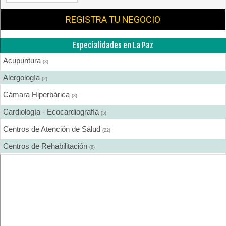
REGISTRA TU NEGOCIO
Especialidades en La Paz
Acupuntura
(3)
Alergología
(2)
Cámara Hiperbárica
(3)
Cardiología - Ecocardiografía
(5)
Centros de Atención de Salud
(22)
Centros de Rehabilitación
(8)
Centros Médicos Especializados
(16)
Cirugía Digestiva
(1)
Cirugía Estética
(5)
Cirugía Gastroenterológica
(1)