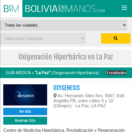
Togg
navi
Oxigenación Hiperbárica en La Paz
GUÍA MÉDICA »
“La Paz”
(Oxigenación Hiperbárica)
3 resultados
OXYGENESIS
Av. Hernando Siles Nro. 5567, Edif.
Angelita PB, entre calles 9 y 10
(Obrajes) - La Paz, LA PAZ
Ver más
Reservar Cita
Centro de Medicina Hiperbárica, Revitalización y Regeneración