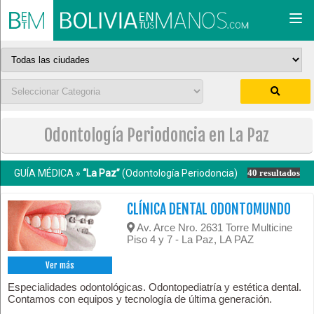
Togg
navi
Odontología Periodoncia en La Paz
GUÍA MÉDICA »
“La Paz”
(Odontología Periodoncia)
40 resultados
CLÍNICA DENTAL ODONTOMUNDO
Av. Arce Nro. 2631 Torre Multicine
Piso 4 y 7 - La Paz, LA PAZ
Ver más
Especialidades odontológicas. Odontopediatría y estética dental.
Contamos con equipos y tecnología de última generación.