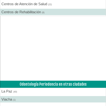
Centros de Atención de Salud
(22)
Centros de Rehabilitación
(8)
Centros Médicos Especializados
(16)
Cirugía Digestiva
(1)
Cirugía Estética
(5)
Cirugía Gastroenterológica
(1)
Cirugía General
(8)
Cirugía Laparoscópica
(2)
Cirugía Pediátrica
(3)
Cirugía Plástica
(5)
Odontología Periodoncia en otras ciudades
Cirugía Plástica - Estética - Reconstrucción
(9)
La Paz
Cirugía torácica
(40)
(1)
Viacha
Cirujanos Plásticos
(1)
(5)