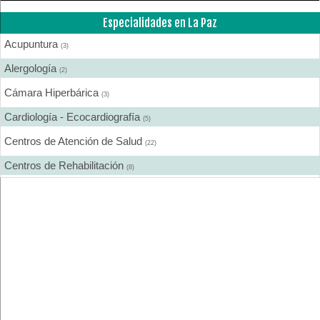
Especialidades en La Paz
Acupuntura
(3)
Alergología
(2)
Cámara Hiperbárica
(3)
Cardiología - Ecocardiografía
(5)
Centros de Atención de Salud
(22)
Centros de Rehabilitación
(8)
Centros Médicos Especializados
(16)
Cirugía Digestiva
(1)
Cirugía Estética
(5)
Cirugía Gastroenterológica
(1)
Cirugía General
(8)
Cirugía Laparoscópica
(2)