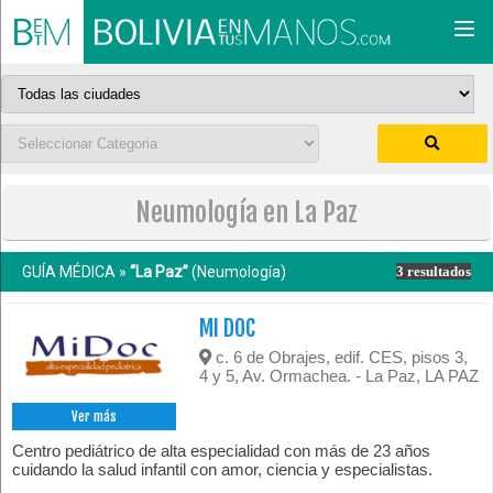
Togg
navi
Neumología en La Paz
GUÍA MÉDICA »
“La Paz”
(Neumología)
3 resultados
MI DOC
c. 6 de Obrajes, edif. CES, pisos 3,
4 y 5, Av. Ormachea. - La Paz, LA PAZ
Ver más
Centro pediátrico de alta especialidad con más de 23 años
cuidando la salud infantil con amor, ciencia y especialistas.