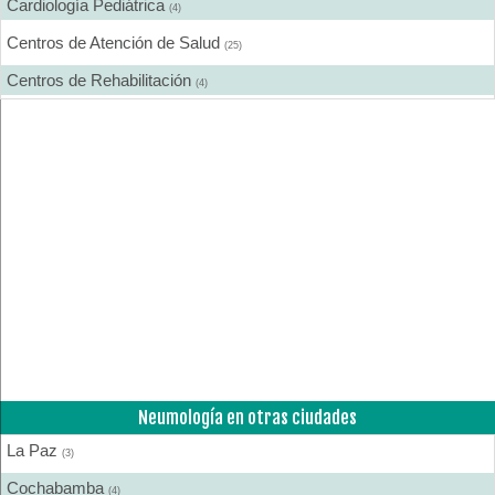
Cardiología Pediátrica
(4)
Centros de Atención de Salud
(25)
Centros de Rehabilitación
(4)
Centros Médicos Especializados
(19)
Cirugía Estética
(7)
Cirugía General
(13)
Cirugía Laparoscópica
(6)
Cirugía Pediátrica
(2)
Cirugía Plástica
(9)
Cirugía Plástica - Estética - Reconstrucción
(12)
Cirujanos Plásticos
(10)
Neumología en otras ciudades
Clínicas
(16)
La Paz
Coloproctología
(3)
(2)
Cochabamba
Densitometría Osea
(4)