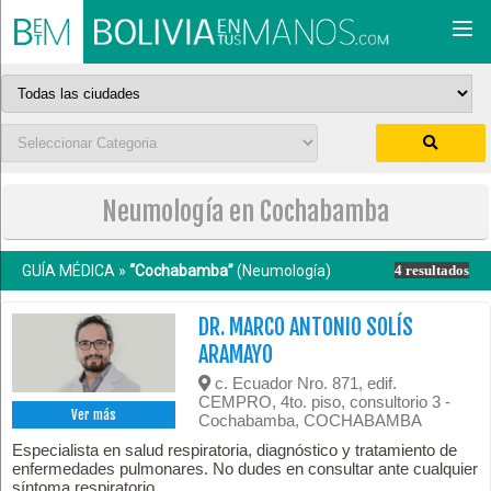
Togg
navi
Neumología en Cochabamba
GUÍA MÉDICA »
“Cochabamba”
(Neumología)
4 resultados
DR. MARCO ANTONIO SOLÍS
ARAMAYO
c. Ecuador Nro. 871, edif.
CEMPRO, 4to. piso, consultorio 3 -
Ver más
Cochabamba, COCHABAMBA
Especialista en salud respiratoria, diagnóstico y tratamiento de
enfermedades pulmonares. No dudes en consultar ante cualquier
síntoma respiratorio.