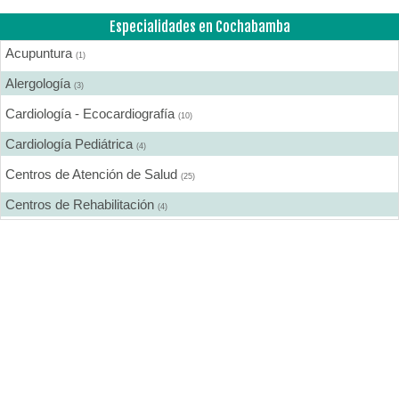
Especialidades en Cochabamba
Acupuntura
(1)
Alergología
(3)
Cardiología - Ecocardiografía
(10)
Cardiología Pediátrica
(4)
Centros de Atención de Salud
(25)
Centros de Rehabilitación
(4)
Centros Médicos Especializados
(19)
Cirugía Estética
(7)
Cirugía General
(13)
Cirugía Laparoscópica
(6)
Cirugía Pediátrica
(2)
Cirugía Plástica
(9)