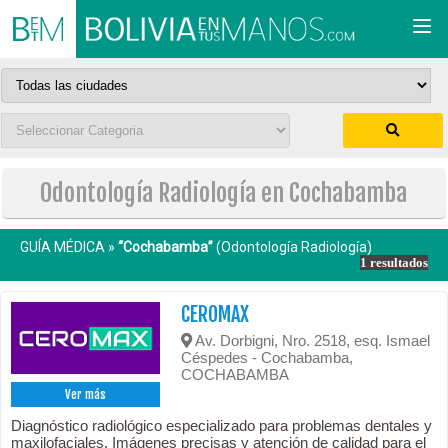
Togg
navi
Odontología Radiología en Cochabamba
GUÍA MÉDICA »
“Cochabamba”
(Odontología Radiología)
1 resultados
CEROMAX
Av. Dorbigni, Nro. 2518, esq. Ismael
Céspedes - Cochabamba,
COCHABAMBA
Ver más
Diagnóstico radiológico especializado para problemas dentales y
maxilofaciales. Imágenes precisas y atención de calidad para el