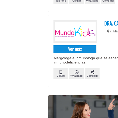
Teléfono
Celular
Whatsapp
Compartir
DRA. C
c. Ma
Ver más
Alergóloga e inmunóloga que se especia
inmunodeficiencias.
Celular
Whatsapp
Compartir