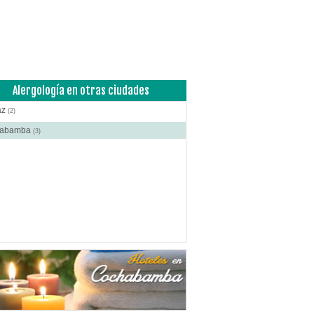
ía Plástica - Estética - Reconstrucción
(12)
anos Plásticos
(10)
cas
(16)
roctología
(2)
itometría Osea
(4)
Alergología en otras ciudades
atología
(10)
az
(2)
ibuidores de Medicamentos
(5)
habamba
(3)
rafía
(15)
crinología
(6)
scopía
(1)
o e Instrumental de Laboratorio
(2)
o e Instrumental Médico
(11)
o e Instrumental Odontológico
(4)
o y Material Ortopédico
(2)
ica Corporal
(13)
acias
(27)