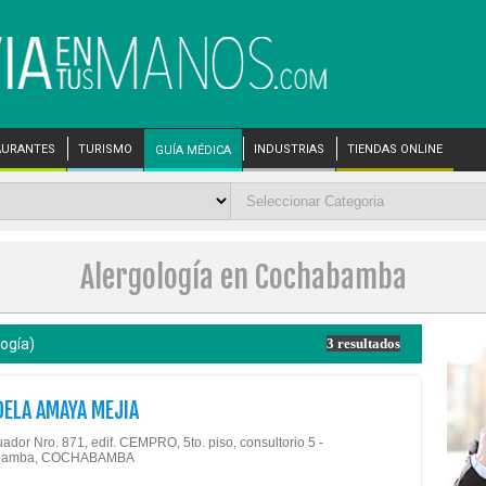
AURANTES
TURISMO
INDUSTRIAS
TIENDAS ONLINE
GUÍA MÉDICA
Alergología en Cochabamba
ogía)
3 resultados
DELA AMAYA MEJIA
ador Nro. 871, edif. CEMPRO, 5to. piso, consultorio 5 -
bamba, COCHABAMBA