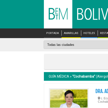
PORTADA
AMARILLAS
HOTELES
REST
GUÍA MÉDICA »
“Cochabamba”
(Alergol
DRA. A
c. Ecu
Cocha