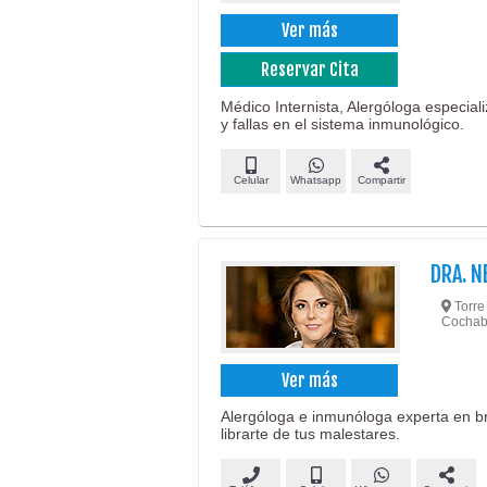
Ver más
Reservar Cita
Médico Internista, Alergóloga especia
y fallas en el sistema inmunológico.
Celular
Whatsapp
Compartir
DRA. N
Torre 
Cocha
Ver más
Alergóloga e inmunóloga experta en b
librarte de tus malestares.