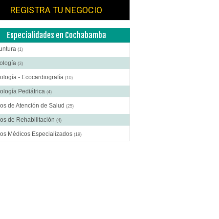
REGISTRA TU NEGOCIO
Especialidades en Cochabamba
untura
(1)
ología
(3)
ología - Ecocardiografía
(10)
ología Pediátrica
(4)
os de Atención de Salud
(25)
os de Rehabilitación
(4)
ros Médicos Especializados
(19)
ía Estética
(7)
ía General
(13)
gía Laparoscópica
(6)
ía Pediátrica
(2)
ía Plástica
(9)