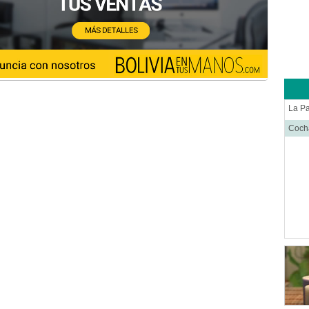
Cirug
Ciruj
Clíni
Colop
Dens
Derm
La P
Distr
Coc
Ecog
Endo
Endo
Equip
Equip
Equip
Equip
Estét
Farm