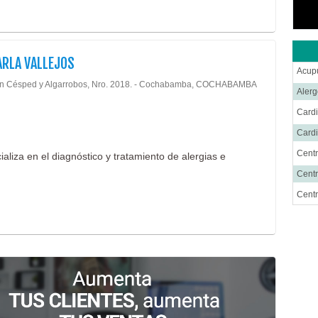
ARLA VALLEJOS
Acup
n Césped y Algarrobos, Nro. 2018. - Cochabamba, COCHABAMBA
Alerg
Cardi
Cardi
Centr
liza en el diagnóstico y tratamiento de alergias e
Centr
Cent
Cirug
Cirug
Ciru
Cirug
Cirug