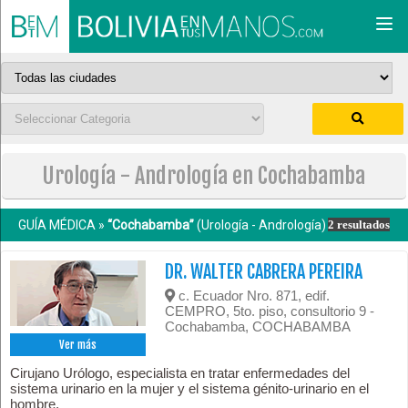
Togg
navi
Urología - Andrología en Cochabamba
GUÍA MÉDICA »
“Cochabamba”
(Urología - Andrología)
2 resultados
DR. WALTER CABRERA PEREIRA
c. Ecuador Nro. 871, edif.
CEMPRO, 5to. piso, consultorio 9 -
Cochabamba, COCHABAMBA
Ver más
Cirujano Urólogo, especialista en tratar enfermedades del
sistema urinario en la mujer y el sistema génito-urinario en el
hombre.