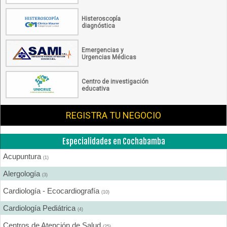
Histeroscopía
diagnóstica
Emergencias y
Urgencias Médicas
Centro de investigación
educativa
REGISTRA TU NEGOCIO
Especialidades en Cochabamba
Acupuntura
(1)
Alergología
(3)
Cardiología - Ecocardiografía
(10)
Cardiología Pediátrica
(4)
Centros de Atención de Salud
(25)