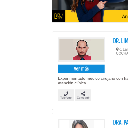
DR. LI
c. Lan
COCH
Ver más
Experimentado médico cirujano con ha
atención clínica.
Teléfono
Compartir
DRA. P