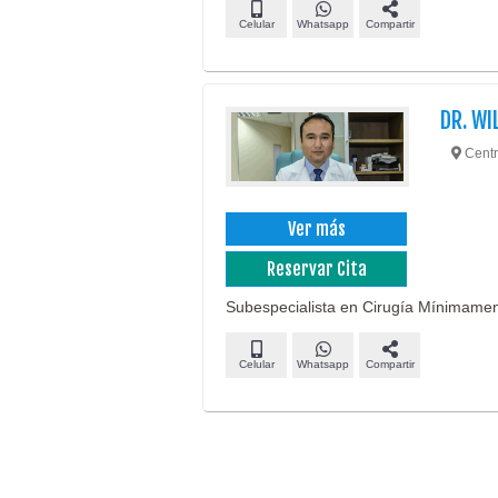
Celular
Whatsapp
Compartir
DR. WI
Centr
Ver más
Reservar Cita
Subespecialista en Cirugía Mínimamen
Celular
Whatsapp
Compartir