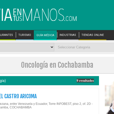
AURANTES
TURISMO
INDUSTRIAS
TIENDAS ONLINE
GUÍA MÉDICA
Oncología en Cochabamba
gía)
9 resultados
EL CASTRO ARICOMA
tezana, entre Venezuela y Ecuador, Torre INFOBEST, piso 2, of. 2D -
bamba, COCHABAMBA