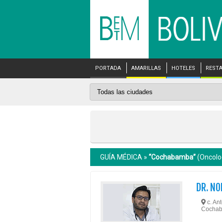
PORTADA
AMARILLAS
HOTELES
REST
GUÍA MÉDICA »
“Cochabamba”
(Oncolo
DR. NO
c. An
Cocha