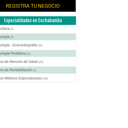
REGISTRA TU NEGOCIO
Especialidades en Cochabamba
untura
(1)
ología
(3)
ología - Ecocardiografía
(10)
ología Pediátrica
(4)
os de Atención de Salud
(25)
os de Rehabilitación
(4)
ros Médicos Especializados
(19)
ía Estética
(7)
ía General
(13)
gía Laparoscópica
(6)
ía Pediátrica
(2)
ía Plástica
(9)