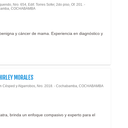
Odont
uendo, Nro. 654, Edif. Torres Sofer, 2do piso, Of. 201. -
Estét
bamba, COCHABAMBA
Odon
Farm
Odont
Fisio
Odon
Gastr
 benigna y cáncer de mama. Experiencia en diagnóstico y
Oftal
Geria
Onco
Ginec
Opti
Hema
Orto
Hosp
Otorr
Impo
Oxig
HIRLEY MORALES
Inmun
Ozon
n Césped y Algarrobos, Nro. 2018. - Cochabamba, COCHABAMBA
Labor
Pato
Labor
Pedia
Labor
Pedia
Labor
atra, brinda un enfoque compasivo y experto para el
Pedia
Labor
Podo