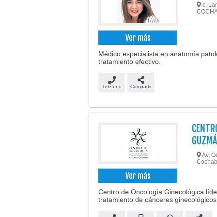
c. Lan
COCH
Ver más
Médico especialista en anatomía patoló
tratamiento efectivo.
Teléfono
Compartir
CENTRO
GUZM
Av. Oq
Cocha
Ver más
Centro de Oncología Ginecológica líd
tratamiento de cánceres ginecológicos