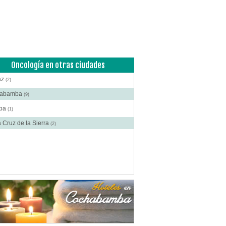
ía Plástica - Estética - Reconstrucción
(12)
anos Plásticos
(10)
cas
(16)
roctología
(2)
itometría Osea
(4)
Oncología en otras ciudades
atología
(10)
az
(2)
ibuidores de Medicamentos
(5)
habamba
(9)
rafía
(15)
ba
(1)
crinología
(6)
 Cruz de la Sierra
(2)
scopía
(1)
o e Instrumental de Laboratorio
(2)
o e Instrumental Médico
(11)
o e Instrumental Odontológico
(4)
o y Material Ortopédico
(2)
ica Corporal
(13)
acias
(27)