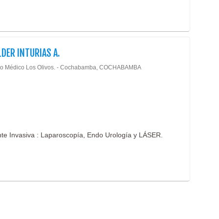
Laser
Psico
Medic
Psiqu
Medic
Quiro
Medic
LDER INTURIAS A.
Radio
Medic
Rayo
o Médico Los Olivos. - Cochabamba, COCHABAMBA
Médi
Reum
Médic
Servi
(19)
SPA
Nefro
(
Terap
Neum
te Invasiva : Laparoscopía, Endo Urología y LÁSER.
Trau
Neur
Urol
Neuro
Urolo
Neuro
Neuro
Odon
Odont