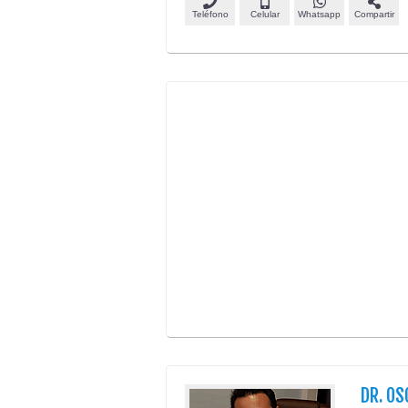
Teléfono
Celular
Whatsapp
Compartir
DR. OS