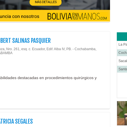
Cirug
Ciruj
Clíni
Colop
Dens
MBERT SALINAS PASQUIER
Derm
La P
za, Nro. 261, esq. c. Ecuador, Edif. Alba IV, PB. - Cochabamba,
Distr
Coc
ABAMBA
Ecog
Saca
Endo
Santa
Endo
bilidades destacadas en procedimientos quirúrgicos y
Equip
Equip
Equip
Equip
Estét
ATRICIA SEGALES
Farm