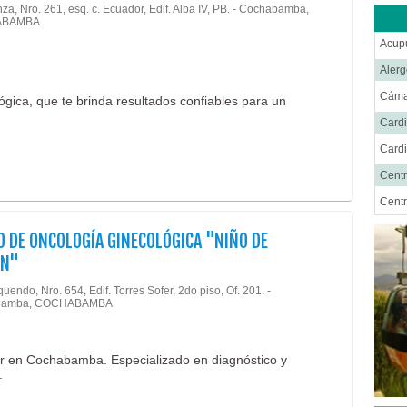
za, Nro. 261, esq. c. Ecuador, Edif. Alba IV, PB. - Cochabamba,
Fisio
ABAMBA
Gastr
Acup
Geria
Alerg
Ginec
Cáma
gica, que te brinda resultados confiables para un
Hema
Cardi
Hosp
Cardi
Inmun
Centr
Labor
Centr
Labor
Cent
 DE ONCOLOGÍA GINECOLÓGICA "NIÑO DE
Labor
Cirug
ÁN"
Labor
Cirug
uendo, Nro. 654, Edif. Torres Sofer, 2do piso, Of. 201. -
bamba, COCHABAMBA
Laser
Cirug
Medic
Cirug
Medic
er en Cochabamba. Especializado en diagnóstico y
Ciru
.
Medic
Cirug