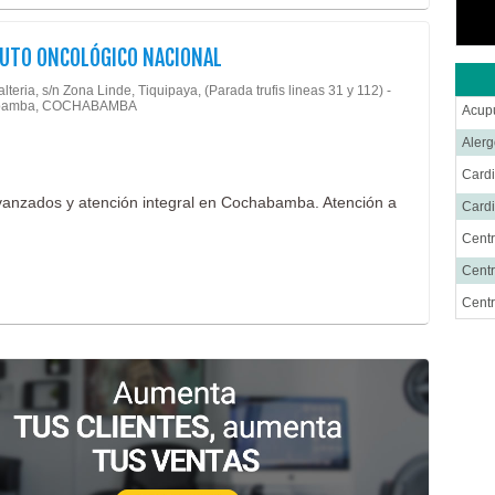
TUTO ONCOLÓGICO NACIONAL
lteria, s/n Zona Linde, Tiquipaya, (Parada trufis lineas 31 y 112) -
bamba, COCHABAMBA
Acup
Alerg
Cardi
avanzados y atención integral en Cochabamba. Atención a
Cardi
Centr
Centr
Cent
Cirug
Cirug
Ciru
Cirug
Cirug