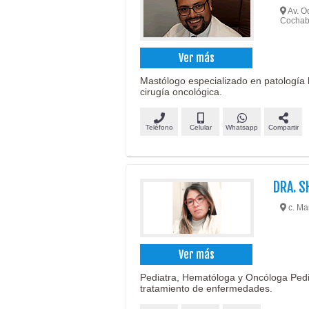
Av. Oq
Cocha
Ver más
Mastólogo especializado en patología
cirugía oncológica.
Teléfono
Celular
Whatsapp
Compartir
DRA. S
c. Ma
Ver más
Pediatra, Hematóloga y Oncóloga Pedi
tratamiento de enfermedades.