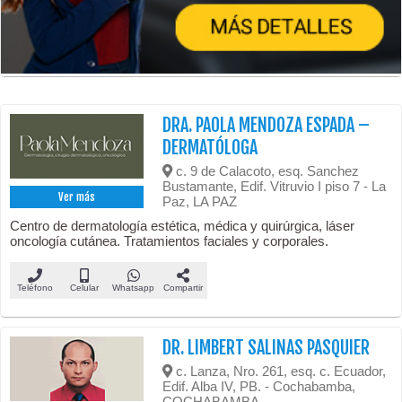
DRA. PAOLA MENDOZA ESPADA –
DERMATÓLOGA
c. 9 de Calacoto, esq. Sanchez
Bustamante, Edif. Vitruvio I piso 7 - La
Ver más
Paz, LA PAZ
Centro de dermatología estética, médica y quirúrgica, láser
oncología cutánea. Tratamientos faciales y corporales.
Teléfono
Celular
Whatsapp
Compartir
DR. LIMBERT SALINAS PASQUIER
c. Lanza, Nro. 261, esq. c. Ecuador,
Edif. Alba IV, PB. - Cochabamba,
COCHABAMBA