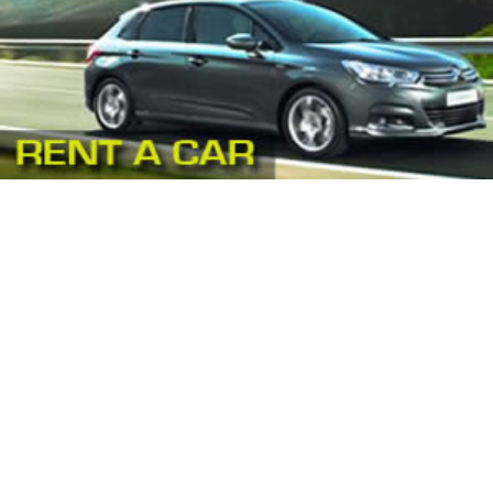
Centros Médicos Especializados
(41)
Cirugía Digestiva
(2)
Cirugía Estética
(18)
Cirugía Gastroenterológica
(2)
Cirugía General
(28)
Cirugía Laparoscópica
(14)
Cirugía Pediátrica
(9)
Cirugía Plástica
(20)
Cirugía Plástica - Estética - Reconstrucción
(28)
Cirugía torácica
(2)
Cirujanos Plásticos
(16)
Clínicas
(44)
Coloproctología
(4)