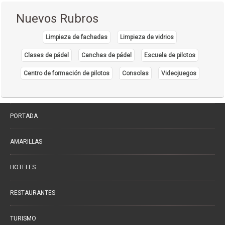
Densitometría Osea
(5)
Nuevos Rubros
Dermatología
(20)
Limpieza de fachadas
Limpieza de vidrios
Distribuidores de Medicamentos
(28)
Clases de pádel
Canchas de pádel
Escuela de pilotos
Ecografía
(30)
Endocrinología
Centro de formación de pilotos
Consolas
Videojuegos
(10)
Endoscopía
(5)
Equipo e Instrumental de Laboratorio
(21)
PORTADA
Equipo e Instrumental Médico
(31)
Equipo e Instrumental Odontológico
AMARILLAS
(9)
Equipo y Material Ortopédico
(3)
HOTELES
Estética Corporal
(33)
Farmacias
RESTAURANTES
(111)
Fisioterapia - Rehabilitación - Integral
(52)
TURISMO