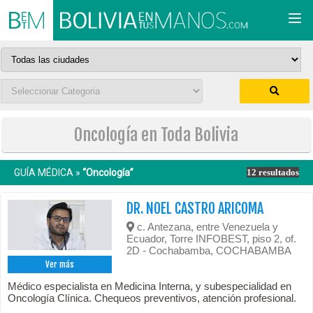
Togg
navi
Oncología en Toda Bolivia
GUÍA MÉDICA »
“Oncología”
12 resultados
DR. NOEL CASTRO ARICOMA
c. Antezana, entre Venezuela y
Ecuador, Torre INFOBEST, piso 2, of.
2D - Cochabamba, COCHABAMBA
Ver más
Médico especialista en Medicina Interna, y subespecialidad en
Oncología Clínica. Chequeos preventivos, atención profesional.