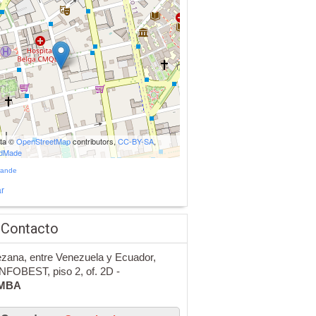
ata ©
OpenStreetMap
contributors,
CC-BY-SA
,
udMade
rande
r
 Contacto
ezana, entre Venezuela y Ecuador,
INFOBEST, piso 2, of. 2D -
MBA