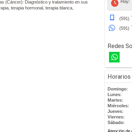
Hoy:
s (Cáncer): Diagnóstico y tratamiento en sus
apia, terapia hormonal, terapia blanca,
(591)
(591)
Redes So
Horarios
Domingo:
Lunes:
Martes:
Miércoles:
Jueves:
Viernes:
Sábado:
Atención de 