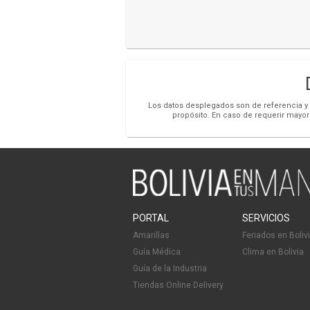
Los datos desplegados son de referencia y s
propósito. En caso de requerir mayor
PORTAL
SERVICIOS
Amarillas
Feriados en Boliv
Guía Médica
Clima en Bolivia
Guía de la Industria
Tiendas Online Delivery