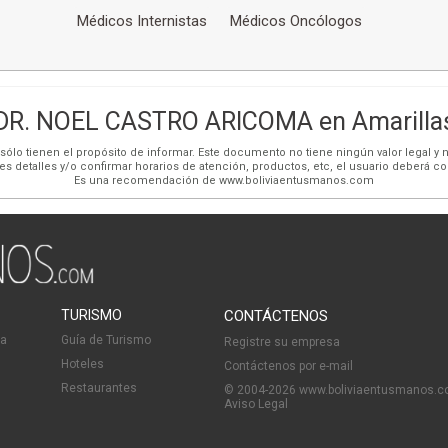
Médicos Internistas
Médicos Oncólogos
DR. NOEL CASTRO ARICOMA en Amarilla
ólo tienen el propósito de informar. Este documento no tiene ningún valor legal y n
es detalles y/o confirmar horarios de atención, productos, etc, el usuario deberá c
Es una recomendación de www.boliviaentusmanos.com
TURISMO
CONTÁCTENOS
ia
Guía de Turismo
Registre su empresa
Hoteles
Contáctenos por e-mail
Restaurantes
© 2004-2026 www.boliviaentusmanos.
Aviso Legal