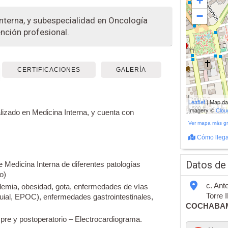
+
−
nterna, y subespecialidad en Oncología
ención profesional.
CERTIFICACIONES
GALERÍA
200 m
Leaflet
| Map d
500 ft
Imagery ©
Clo
lizado en Medicina Interna, y cuenta con
Ver mapa más g
Cómo llega
Datos de
de Medicina Interna de diferentes patologías
o)
c. Ant
ipidemia, obesidad, gota, enfermedades de vías
Torre 
quial, EPOC), enfermedades gastrointestinales,
COCHABA
 pre y postoperatorio – Electrocardiograma.