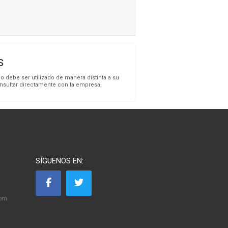
s
o debe ser utilizado de manera distinta a su
onsultar directamente con la empresa.
SÍGUENOS EN:
com