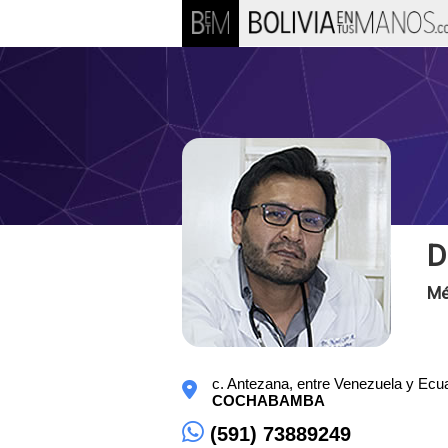
D
Mé
c. Antezana, entre Venezuela y Ecua
COCHABAMBA
(591) 73889249