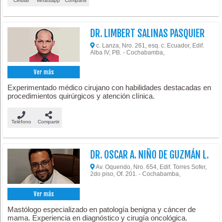
Celular
Whatsapp
Compartir
DR. LIMBERT SALINAS PASQUIER
c. Lanza, Nro. 261, esq. c. Ecuador, Edif.
Alba IV, PB. - Cochabamba,
Ver más
Experimentado médico cirujano con habilidades destacadas en
procedimientos quirúrgicos y atención clínica.
Teléfono
Compartir
DR. OSCAR A. NIÑO DE GUZMÁN L.
Av. Oquendo, Nro. 654, Edif. Torres Sofer,
2do piso, Of. 201. - Cochabamba,
Ver más
Mastólogo especializado en patología benigna y cáncer de
mama. Experiencia en diagnóstico y cirugía oncológica.