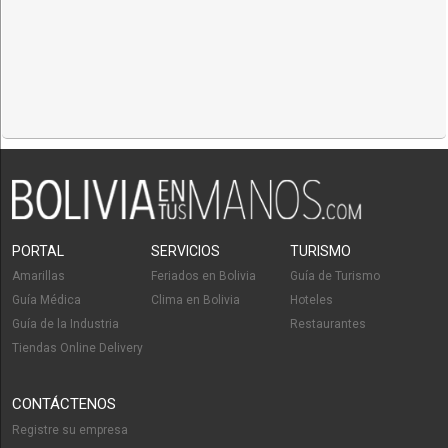
PORTAL
SERVICIOS
TURISMO
Amarillas
Feriados en Bolivia
Guía de Turismo
Guía Médica
Clima en Bolivia
Hoteles
Guía de la Industria
Restaurantes
Tiendas Online Delivery
CONTÁCTENOS
Registre su empresa