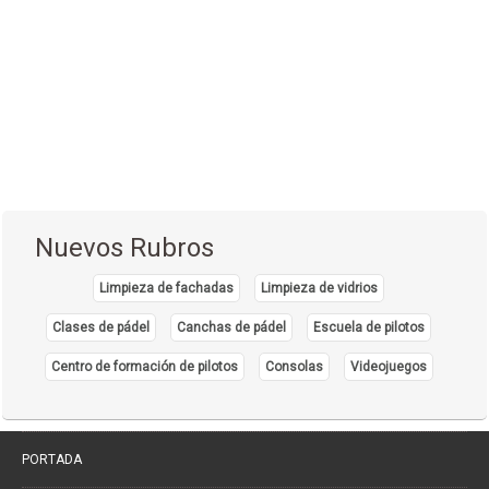
Cirugía Plástica - Estética - Reconstrucción
(28)
Cirugía torácica
(2)
Cirujanos Plásticos
(16)
Clínicas
(44)
Coloproctología
(4)
Densitometría Osea
(5)
Nuevos Rubros
Dermatología
(20)
Limpieza de fachadas
Limpieza de vidrios
Distribuidores de Medicamentos
(28)
Clases de pádel
Canchas de pádel
Escuela de pilotos
Ecografía
(30)
Endocrinología
Centro de formación de pilotos
Consolas
Videojuegos
(10)
Endoscopía
(5)
Equipo e Instrumental de Laboratorio
(21)
PORTADA
Equipo e Instrumental Médico
(31)