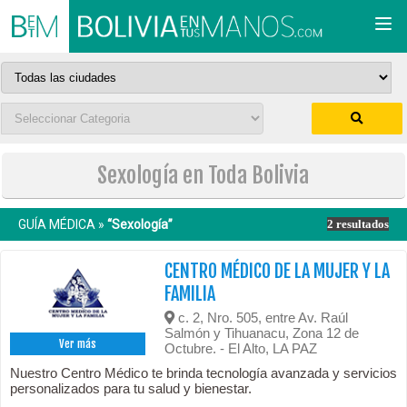
Togg
navi
Sexología en Toda Bolivia
GUÍA MÉDICA »
“Sexología”
2 resultados
CENTRO MÉDICO DE LA MUJER Y LA
FAMILIA
c. 2, Nro. 505, entre Av. Raúl
Salmón y Tihuanacu, Zona 12 de
Ver más
Octubre. - El Alto, LA PAZ
Nuestro Centro Médico te brinda tecnología avanzada y servicios
personalizados para tu salud y bienestar.