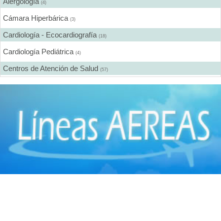
Alergología
(4)
Cámara Hiperbárica
(3)
Cardiología - Ecocardiografía
(18)
Cardiología Pediátrica
(4)
Centros de Atención de Salud
(57)
Centros de Rehabilitación
(12)
Centros Médicos Especializados
(41)
Cirugía Digestiva
(2)
Cirugía Estética
(18)
Cirugía Gastroenterológica
(2)
Cirugía General
(28)
Cirugía Laparoscópica
(14)
Cirugía Pediátrica
(9)
Cirugía Plástica
(20)