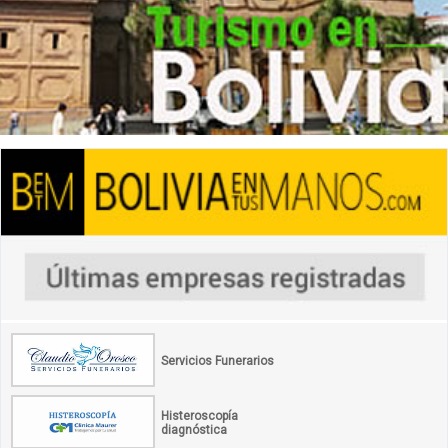
Servicios Funerarios
Histeroscopía
diagnóstica