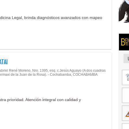
edicina Legal, brinda diagnósticos avanzados con mapeo
ATAI
abriel René Moreno, Nro. 1395, esq. c.Jesús Aguayo (A dos cuadras
permaxi de la Juan de la Rosa). - Cochabamba, COCHABAMBA
ra prioridad. Atención integral con calidad y