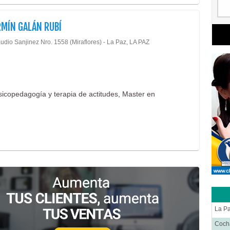
RMÍN GALÁN RUBÍ
udio Sanjinez Nro. 1558 (Miraflores) - La Paz, LA PAZ
sicopedagogía y terapia de actitudes, Master en
La P
Coc