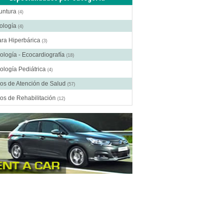
untura
(4)
ología
(4)
ra Hiperbárica
(3)
ología - Ecocardiografía
(18)
ología Pediátrica
(4)
os de Atención de Salud
(57)
os de Rehabilitación
(12)
ros Médicos Especializados
(41)
ía Digestiva
(2)
ía Estética
(18)
ía Gastroenterológica
(2)
ía General
(28)
gía Laparoscópica
(14)
ía Pediátrica
(9)
ía Plástica
(20)