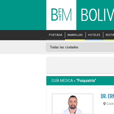
PORTADA
AMARILLAS
HOTELES
REST
GUÍA MÉDICA »
“Psiquiatría”
DR. E
Coch