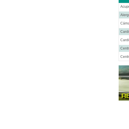
Acup
Alerg
Cáma
Cardi
Cardi
Centr
Centr
Cent
Cirug
Cirug
Cirug
Cirug
Ciru
Cirug
Cirug