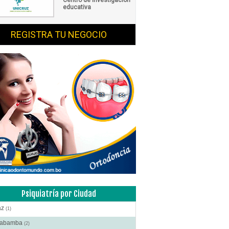
educativa
REGISTRA TU NEGOCIO
Psiquiatría por Ciudad
az
(1)
habamba
(2)