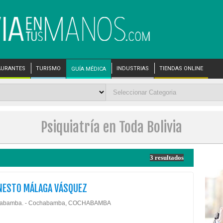
AURANTES
TURISMO
INDUSTRIAS
TIENDAS ONLINE
GUÍA MÉDICA
Psiquiatría en Toda Bolivia
3 resultados
RNESTO MÁLAGA VÁSQUEZ
abamba. - Cochabamba, COCHABAMBA