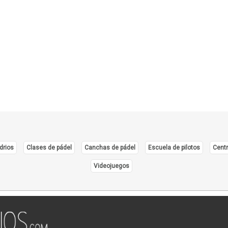
Cirug
Cirug
Ciruj
Clíni
Colop
Dens
Derm
Distr
Ecog
Endo
drios
Clases de pádel
Canchas de pádel
Escuela de pilotos
Centr
Endo
Videojuegos
Equip
Equip
Equip
Equip
Estét