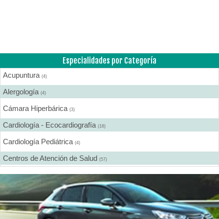
Especialidades por Categoría
Acupuntura
(4)
Alergología
(4)
Cámara Hiperbárica
(3)
Cardiología - Ecocardiografía
(18)
Cardiología Pediátrica
(4)
Centros de Atención de Salud
(57)
Centros de Rehabilitación
(12)
Centros Médicos Especializados
(41)
Cirugía Digestiva
(2)