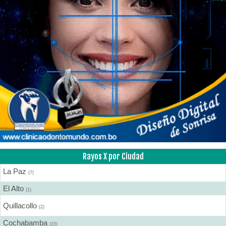
Rayos X por Ciudad
La Paz
(7)
El Alto
(1)
Quillacollo
(2)
Cochabamba
(15)