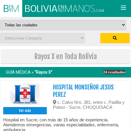
Togg
navi
Rayos X en Toda Bolivia
GUÍA MÉDICA »
“Rayos X”
24 resultados
HOSPITAL MONSEÑOR JESUS
PEREZ
c. Calvo Nro. 381, entre c. Padilla y
Potosí - Sucre, CHUQUISACA
Ver más
Hospital en Sucre, con más de 15 años de experiencia.
Atendemos emergencias, varias especialidades, enfermería,
ambulancia.