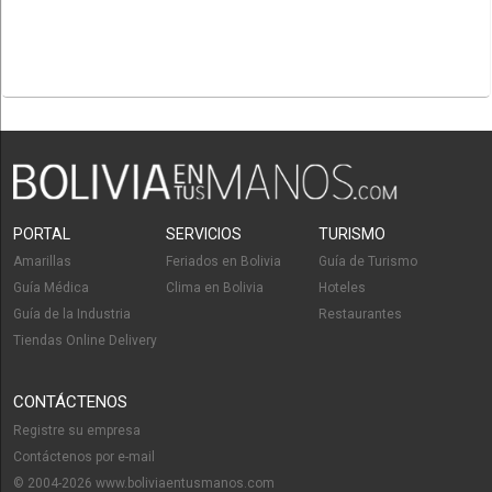
PORTAL
SERVICIOS
TURISMO
Amarillas
Feriados en Bolivia
Guía de Turismo
Guía Médica
Clima en Bolivia
Hoteles
Guía de la Industria
Restaurantes
Tiendas Online Delivery
CONTÁCTENOS
Registre su empresa
Contáctenos por e-mail
© 2004-2026 www.boliviaentusmanos.com