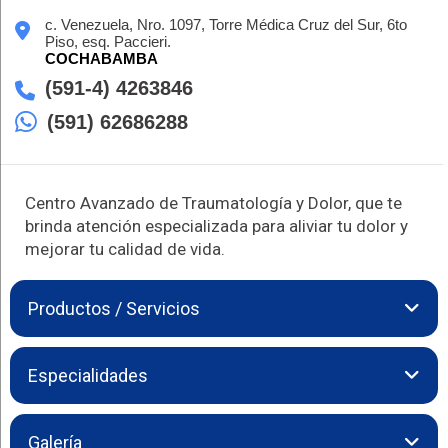
c. Venezuela, Nro. 1097, Torre Médica Cruz del Sur, 6to
Piso, esq. Paccieri.
COCHABAMBA
(591-4) 4263846
(591) 62686288
Centro Avanzado de Traumatología y Dolor, que te
brinda atención especializada para aliviar tu dolor y
mejorar tu calidad de vida.
Productos / Servicios
BIOH Centro Avanzado de Traumatología y Dolor en
Especialidades
Cochabamba es un centro especializado que redefine el
tratamiento del dolor musculoesquelético con un enfoque de
vanguardia. Con procedimientos intervencionistas modernos y
BIOH Centro Avanzado de Traumatología y Dolor te brinda las
Galería
mínimamente invasivos, BIOH combina tecnología de última