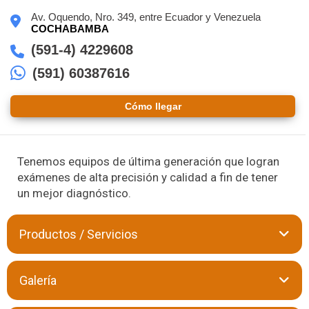
Av. Oquendo, Nro. 349, entre Ecuador y Venezuela
COCHABAMBA
(591-4) 4229608
(591) 60387616
Cómo llegar
Tenemos equipos de última generación que logran
exámenes de alta precisión y calidad a fin de tener
un mejor diagnóstico.
Productos / Servicios
Desde hacen 12 años el Centro de Diagnóstico por Imagen
Galería
Soliz brinda servicios de
Diagnóstico por imágenes
con
mayor precisión debido a los equipos de última generación