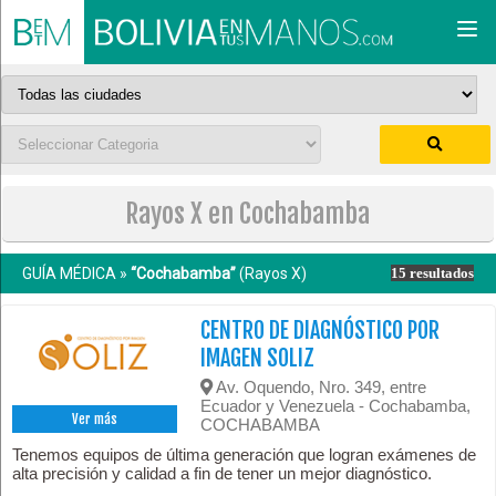
Togg
navi
Rayos X en Cochabamba
GUÍA MÉDICA »
“Cochabamba”
(Rayos X)
15 resultados
CENTRO DE DIAGNÓSTICO POR
IMAGEN SOLIZ
Av. Oquendo, Nro. 349, entre
Ecuador y Venezuela - Cochabamba,
Ver más
COCHABAMBA
Tenemos equipos de última generación que logran exámenes de
alta precisión y calidad a fin de tener un mejor diagnóstico.