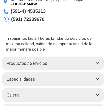
COCHABAMBA
(591-4) 4535213
(591) 72239670
Trabajamos las 24 horas brindando servicios de
máxima calidad, cuidando siempre tu salud de la
mejor manera posible.
Productos / Servicios
La Clínica María de los Ángeles S.R.L., con más de 14 años
Especialidades
de trayectoria al servicio de la población, se encuentra ubicada
en la ciudad Cochabamba, destacamos el posicionamiento en
el sector de Servicios de Salud por ofrecer servicios médicos
Cardiología
Galería
de alta calidad las 24 horas del día.
Imagenología
Medicina General
Nuestro compromiso con la salud y el bienestar de la