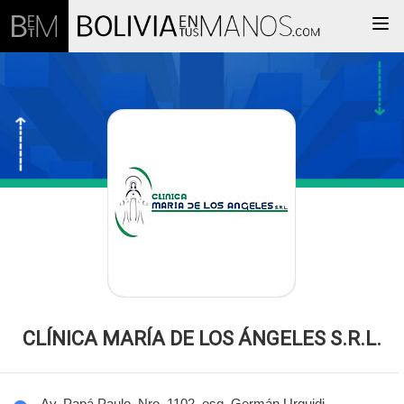
Togg
CLÍNICA MARÍA DE LOS ÁNGELES S.R.L.
Av. Papá Paulo, Nro. 1102, esq. Germán Urquidi