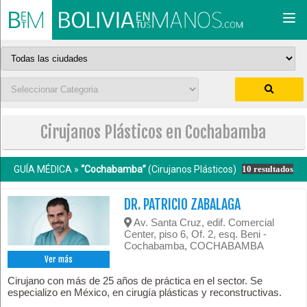
Togg
navi
Cirujanos Plásticos en Cochabamba
GUÍA MÉDICA »
“Cochabamba”
(Cirujanos Plásticos)
10 resultados
DR. PATRICIO ZABALAGA
Av. Santa Cruz, edif. Comercial
Center, piso 6, Of. 2, esq. Beni -
Cochabamba, COCHABAMBA
Ver más
Cirujano con más de 25 años de práctica en el sector. Se
especializo en México, en cirugía plásticas y reconstructivas.