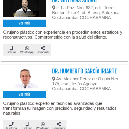
DR. WILLIAMS SIÑANI
c. La Paz, Nro. 632, edif. Torre
Boston, Piso 4, of. B, esq. Antezana. -
Cochabamba, COCHABAMBA
Ver más
Cirujano plástico con experiencia en procedimientos estéticos y
reconstructivos. Comprometido con la salud del cliente.
Celular
Whatsapp
Compartir
DR. HUMBERTO GARCÍA IRIARTE
Av. Melchor Perez de Olguin Nro.
175, esq. Jesús Aguayo. -
Cochabamba, COCHABAMBA
Ver más
Cirujano plástico experto en técnicas avanzadas que
transforman tu imagen con precisión, seguridad y resultados
naturales.
Teléfono
Celular
Whatsapp
Compartir