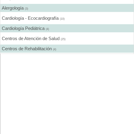
Alergología
(3)
Cardiología - Ecocardiografía
(10)
Cardiología Pediátrica
(4)
Centros de Atención de Salud
(25)
Centros de Rehabilitación
(4)
Centros Médicos Especializados
(19)
Cirugía Estética
(7)
Cirugía General
(13)
Cirugía Laparoscópica
(6)
Cirugía Pediátrica
(2)
Cirugía Plástica
(9)
Cirugía Plástica - Estética - Reconstrucción
(12)
Cirujanos Plásticos
(10)