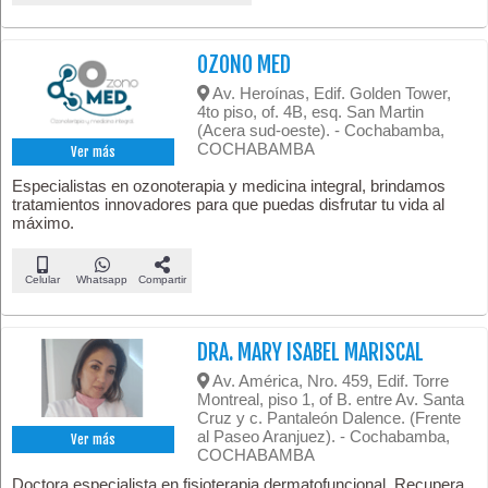
OZONO MED
Av. Heroínas, Edif. Golden Tower,
4to piso, of. 4B, esq. San Martin
(Acera sud-oeste). - Cochabamba,
COCHABAMBA
Ver más
Especialistas en ozonoterapia y medicina integral, brindamos
tratamientos innovadores para que puedas disfrutar tu vida al
máximo.
Celular
Whatsapp
Compartir
DRA. MARY ISABEL MARISCAL
Av. América, Nro. 459, Edif. Torre
Montreal, piso 1, of B. entre Av. Santa
Cruz y c. Pantaleón Dalence. (Frente
al Paseo Aranjuez). - Cochabamba,
Ver más
COCHABAMBA
Doctora especialista en fisioterapia dermatofuncional. Recupera