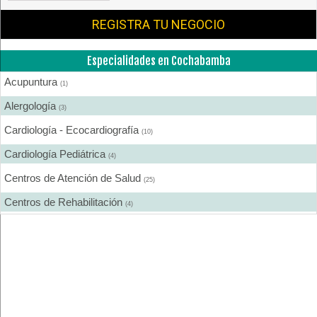
REGISTRA TU NEGOCIO
Especialidades en Cochabamba
Acupuntura
(1)
Alergología
(3)
Cardiología - Ecocardiografía
(10)
Cardiología Pediátrica
(4)
Centros de Atención de Salud
(25)
Centros de Rehabilitación
(4)
Centros Médicos Especializados
(19)
Cirugía Estética
(7)
Cirugía General
(13)
Cirugía Laparoscópica
(6)