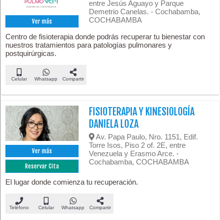
entre Jesús Aguayo y Parque
Demetrio Canelas. - Cochabamba,
COCHABAMBA
Ver más
Centro de fisioterapia donde podrás recuperar tu bienestar con
nuestros tratamientos para patologías pulmonares y
postquirúrgicas.
Celular
Whatsapp
Compartir
FISIOTERAPIA Y KINESIOLOGÍA
DANIELA LOZA
Av. Papa Paulo, Nro. 1151, Edif.
Torre Isos, Piso 2 of. 2E, entre
Ver más
Venezuela y Erasmo Arce. -
Cochabamba, COCHABAMBA
Reservar Cita
El lugar donde comienza tu recuperación.
Teléfono
Celular
Whatsapp
Compartir