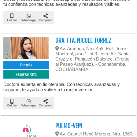
tu confianza con técnicas avanzadas y resultados visibles.
Celular
Whatsapp
Compartir
DRA. FTA. NICOLE TORREZ
Av. América, Nro. 459, Edif. Torre
Montreal, piso 1, of 3. entre Av. Santa
Cruz y c. Pantaleón Dalence. (Frente
al Paseo Aranjuez). - Cochabamba,
Ver más
COCHABAMBA
Reservar Cita
Doctora experta en fisioterapia. Con técnicas avanzadas y
seguras, te ayuda a volver a tu mejor versión.
Celular
Whatsapp
Compartir
PULMO-VEM
Av. Gabriel René Moreno, Nro. 1360,