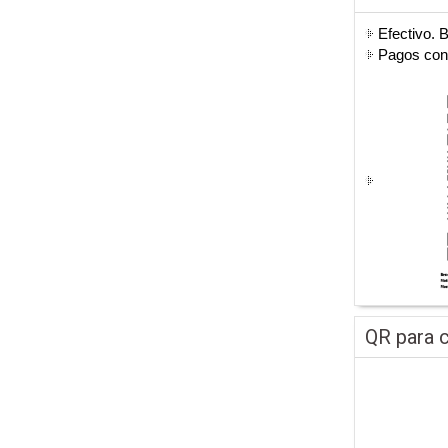
Efectivo. 
Pagos co
QR para c