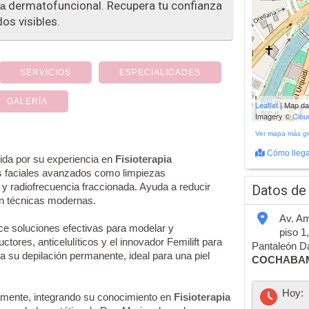
dermatofuncional. Recupera tu confianza
ia
os visibles.
SERVICIOS
ESPECIALIDADES
200 m
GALERÍA
Leaflet
| Map d
500 ft
Imagery ©
Clo
Ver mapa más g
Cómo llega
ida por su experiencia en
Fisioterapia
os faciales avanzados como limpiezas
l y radiofrecuencia fraccionada. Ayuda a reducir
Datos de
n técnicas modernas.
Av. Am
ece soluciones efectivas para modelar y
piso 1
tores, anticelulíticos y el innovador Femilift para
Pantaleón Da
 su depilación permanente, ideal para una piel
COCHABA
Hoy:
mente, integrando su conocimiento en
Fisioterapia