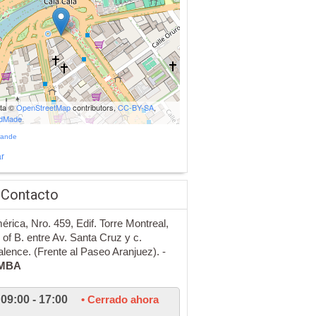
ata ©
OpenStreetMap
contributors,
CC-BY-SA
,
udMade
rande
r
 Contacto
érica, Nro. 459, Edif. Torre Montreal,
, of B. entre Av. Santa Cruz y c.
lence. (Frente al Paseo Aranjuez). -
MBA
09:00 - 17:00
• Cerrado ahora