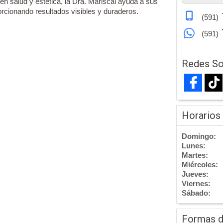
n salud y estética, la Dra. Mariscal ayuda a sus
orcionando resultados visibles y duraderos.
(591)
(591)
Redes So
Horarios
Domingo:
Lunes:
Martes:
Miércoles:
Jueves:
Viernes:
Sábado:
Formas 