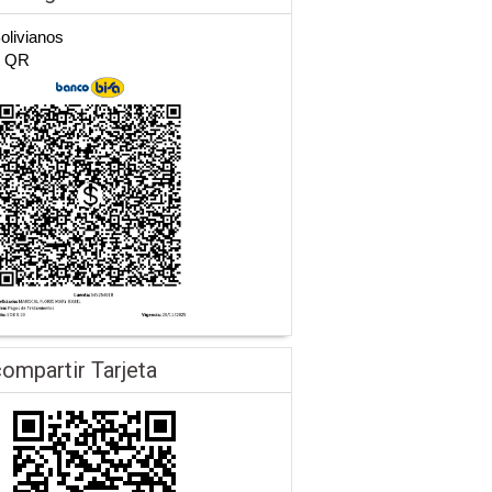
Bolivianos
n QR
ompartir Tarjeta