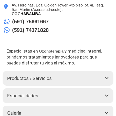
Av. Heroínas, Edif. Golden Tower, 4to piso, of. 4B, esq.
San Martin (Acera sud-oeste).
COCHABAMBA
(591) 75661667
(591) 74371828
Especialistas en
y medicina integral,
Ozonoterapia
brindamos tratamientos innovadores para que
puedas disfrutar tu vida al máximo.
Productos / Servicios
En Ozono Med, somos especialistas en
Ozonoterapia
y
Especialidades
medicina integral, y te brindamos soluciones avanzadas para
el alivio y la recuperación de lesiones de columna, reduciendo
abombamientos y hernias de disco con resultados efectivos.
Ozono Med realiza las siguientes atenciones:
Galería
Nuestro tratamiento de ozono coadyuva a una recuperación