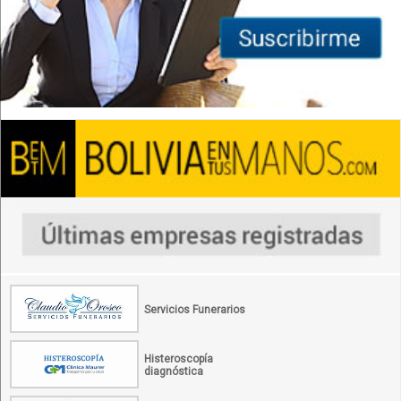
Servicios Funerarios
Histeroscopía
diagnóstica