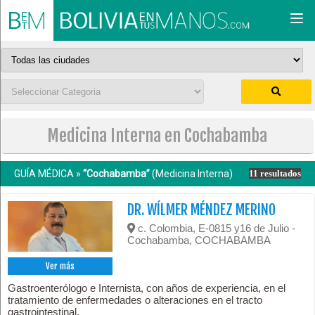
Togg
navi
Medicina Interna en Cochabamba
GUÍA MÉDICA »
“Cochabamba”
(Medicina Interna)
11 resultados
DR. WÍLMER MÉNDEZ MERINO
c. Colombia, E-0815 y16 de Julio -
Cochabamba, COCHABAMBA
Ver más
Gastroenterólogo e Internista, con años de experiencia, en el
tratamiento de enfermedades o alteraciones en el tracto
gastrointestinal.