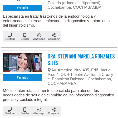
Poveda (al lado del Hipermaxi) -
Cochabamba, COCHABAMBA
Ver más
Especialista en tratar trastornos de la endocrinología y
enfermedades internas, enfocado en diagnóstico y tratamiento
del hipertiroidismo.
Teléfono
Celular
Whatsapp
Compartir
DRA. STEPHANI MARIELA GONZÁLES
SILES
Av. América, Nro. 435, Edif. Jaque,
Piso 4, Of. 4-1, entre Av. Santa Cruz y
Ver más
c. Pantaleón Dalence - Cochabamba,
COCHABAMBA
Médico Internista altamente capacitada para atender tus
necesidades de salud en el ámbito adulto, ofreciendo diagnóstico
preciso y cuidado integral.
Teléfono
Celular
Whatsapp
Compartir