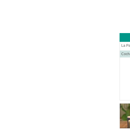
Cirug
Ciruj
Clíni
Colop
Dens
Derm
La P
Distr
Coc
Ecog
Endo
Endo
Equip
Equip
Equip
Equip
Estét
Farm