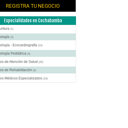
REGISTRA TU NEGOCIO
Especialidades en Cochabamba
untura
(1)
ología
(3)
ología - Ecocardiografía
(10)
ología Pediátrica
(4)
os de Atención de Salud
(25)
os de Rehabilitación
(4)
ros Médicos Especializados
(19)
ía Estética
(7)
ía General
(13)
gía Laparoscópica
(6)
ía Pediátrica
(2)
ía Plástica
(9)