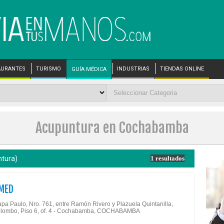
AURANTES
TURISMO
INDUSTRIAS
TIENDAS ONLINE
GUÍA MÉDICA
Acupuntura en Cochabamba
tura)
1 resultados
MED
apa Paulo, Nro. 761, entre Ramón Rivero y Plazuela Quintanilla,
Colombo, Piso 6, of. 4 - Cochabamba, COCHABAMBA