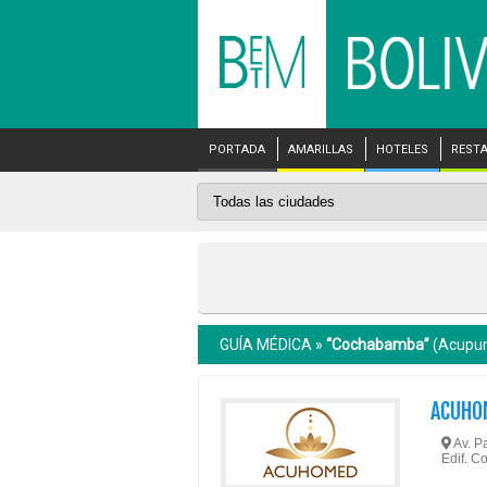
PORTADA
AMARILLAS
HOTELES
REST
GUÍA MÉDICA »
“Cochabamba”
(Acupun
ACUHO
Av. P
Edif. 