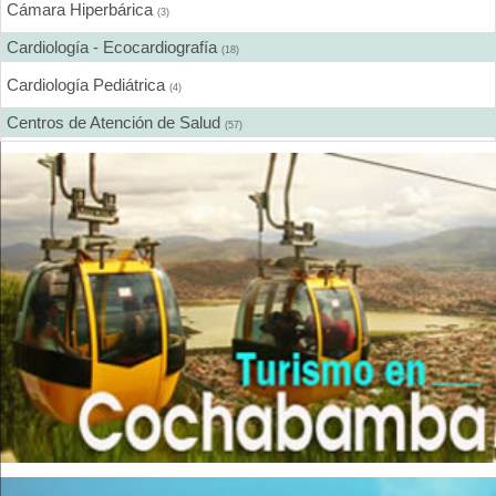
Fisioterapia - Rehabilitación - Integral
Cámara Hiperbárica
(19)
(3)
Gastroenterología
Cardiología - Ecocardiografía
(6)
(18)
Geriatría - Gerontología
Cardiología Pediátrica
(1)
(4)
Ginecología y Obstetricia
Centros de Atención de Salud
(14)
(57)
Hematología
Centros de Rehabilitación
(6)
(12)
Hospitales
Centros Médicos Especializados
(6)
(41)
Inmunología Clínica
Cirugía Digestiva
(3)
(2)
Laboratorios de Analisis Clínicos
Cirugía Estética
(14)
(18)
Laboratorios de Genética Bioquímica
Cirugía Gastroenterológica
(3)
(2)
Laboratorios Dentales
Cirugía General
(1)
(28)
Laboratorios Farmacéuticos
Cirugía Laparoscópica
(9)
(14)
Laser Terapia
Cirugía Pediátrica
(3)
(9)
Medicina Alternativa
Cirugía Plástica
(1)
(20)
Medicina Estética