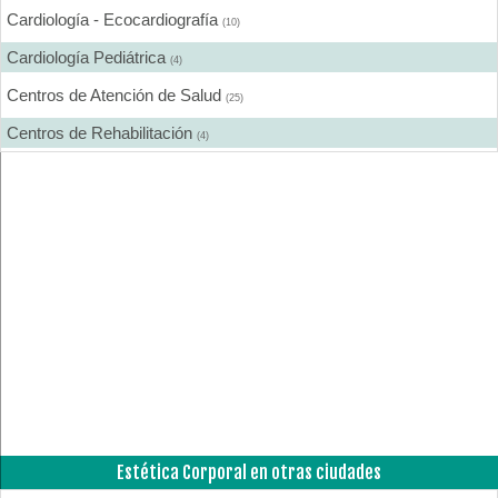
Cardiología - Ecocardiografía
(10)
Cardiología Pediátrica
(4)
Centros de Atención de Salud
(25)
Centros de Rehabilitación
(4)
Centros Médicos Especializados
(19)
Cirugía Estética
(7)
Cirugía General
(13)
Cirugía Laparoscópica
(6)
Cirugía Pediátrica
(2)
Cirugía Plástica
(9)
Cirugía Plástica - Estética - Reconstrucción
(12)
Cirujanos Plásticos
(10)
Estética Corporal en otras ciudades
Clínicas
(16)