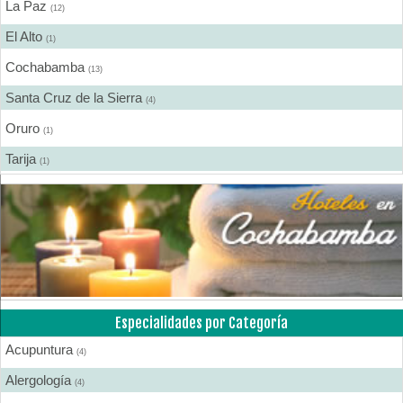
La Paz
Coloproctología
(12)
(2)
El Alto
Densitometría Osea
(1)
(4)
Cochabamba
Dermatología
(13)
(10)
Santa Cruz de la Sierra
Distribuidores de Medicamentos
(4)
(5)
Oruro
Ecografía
(1)
(15)
Tarija
Endocrinología
(1)
(6)
Sucre
Endoscopía
(1)
(1)
Equipo e Instrumental de Laboratorio
(2)
Equipo e Instrumental Médico
(11)
Equipo e Instrumental Odontológico
(4)
Equipo y Material Ortopédico
Especialidades por Categoría
(2)
Estética Corporal
Acupuntura
(13)
(4)
Farmacias
Alergología
(27)
(4)