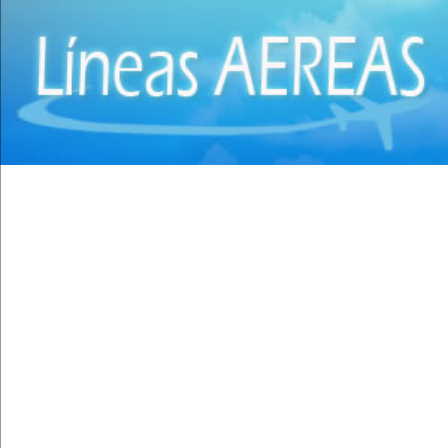
Cirugía Plástica - Estética - Reconstrucción
(7)
(28)
Medicina Interna
Cirugía torácica
(11)
(2)
Médicos
Cirujanos Plásticos
(168)
(16)
Médicos Cirujanos Plásticos, Estéticos y Reparador
Clínicas
(14)
(44)
Nefrología
Coloproctología
(4)
(4)
Neumología
Densitometría Osea
(4)
(5)
Neurología
Dermatología
(6)
(20)
Neurología y Microneurocirugía
Distribuidores de Medicamentos
(2)
(28)
Neurología y Neurocirugía
Ecografía
(7)
(30)
Neurología y Neurofisiología
Endocrinología
(1)
(10)
Odontología
Endoscopía
(55)
(5)
Odontología Cirugía Traumatológica
Equipo e Instrumental de Laboratorio
(2)
(21)
Odontología Clínica
Equipo e Instrumental Médico
(19)
(31)
Odontología Endodoncia
Equipo e Instrumental Odontológico
(30)
(9)