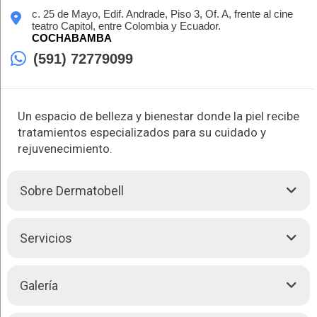
c. 25 de Mayo, Edif. Andrade, Piso 3, Of. A, frente al cine
teatro Capitol, entre Colombia y Ecuador.
COCHABAMBA
(591) 72779099
Un espacio de belleza y bienestar donde la piel recibe
tratamientos especializados para su cuidado y
rejuvenecimiento.
Sobre Dermatobell
Dermatobell te brinda una amplia gama de tratamientos
Servicios
dermatológicos y estéticos. Con avanzada tecnología láser,
abordamos diversas preocupaciones cutáneas, desde acné
hasta arrugas y manchas, además de ofrecerte
Depilación
y
Dermatobell brinda las siguientes atenciones:
Galería
eliminación de lunares y verrugas. En el área facial, te
proporcionamos tratamientos personalizados que incluyen
Tratamientos Láseres:
limpieza profunda, plasma rico en plaquetas y peeling químico