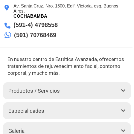
Av. Santa Cruz, Nro. 1500, Edif. Victoria, esq. Buenos
Aires.
COCHABAMBA
(591-4) 4798558
(591) 70768469
En nuestro centro de Estética Avanzada, ofrecemos
tratamientos de rejuvenecimiento facial, contorno
corporal, y mucho más.
Productos / Servicios
En Estética Avanzada "Face to Face" nos especializamos en
Especialidades
realzar tu belleza con arte. Ofrecemos una variedad de
tratamientos que incluyen limpieza facial, hidratación, peeling
biológico y químico, y mesoterapia facial. Nuestros servicios
Estética Avanzada "Face to Face" le brinda las siguientes
Galería
también abarcan procedimientos como microneedling,
atenciones: