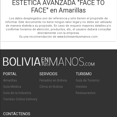
ESTÉTICA AVANZADA "FACE TO
FACE" en Amarillas
Los datos desplegados son de referencia y sólo tienen el propósito de
informar. Este documento no tiene ningún valor legal y no debe ser utilizado
de manera distinta a su propósito. En caso de requerir mayores detalles y/o
confirmar horarios de atención, productos, etc, el usuario deberá consultar
directamente con la empresa.
Es una recomendación de www.boliviaentusmanos.com
PORTAL
SERVICIOS
TURISMO
Amarillas
Feriados en Bolivia
Guía de Turismo
Guía Médica
Clima en Bolivia
Hoteles
Guía de la Industria
Restaurantes
Tiendas Online Delivery
CONTÁCTENOS