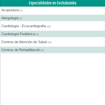
Especialidades en Cochabamba
Acupuntura
(1)
Alergología
(3)
Cardiología - Ecocardiografía
(10)
Cardiología Pediátrica
(4)
Centros de Atención de Salud
(25)
Centros de Rehabilitación
(4)
Centros Médicos Especializados
(19)
Cirugía Estética
(7)
Cirugía General
(13)
Cirugía Laparoscópica
(6)
Cirugía Pediátrica
(2)
Cirugía Plástica
(9)