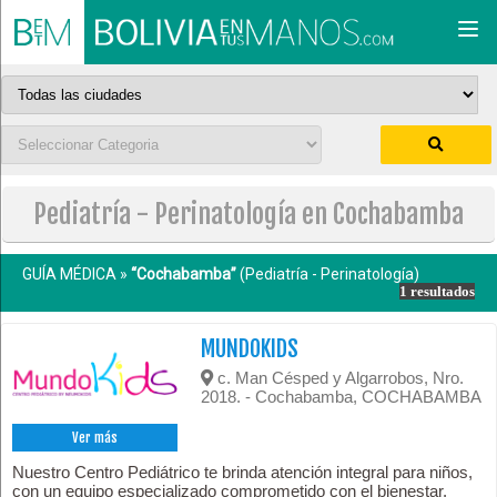
Togg
navi
Pediatría - Perinatología en Cochabamba
GUÍA MÉDICA »
“Cochabamba”
(Pediatría - Perinatología)
1 resultados
MUNDOKIDS
c. Man Césped y Algarrobos, Nro.
2018. - Cochabamba, COCHABAMBA
Ver más
Nuestro Centro Pediátrico te brinda atención integral para niños,
con un equipo especializado comprometido con el bienestar.