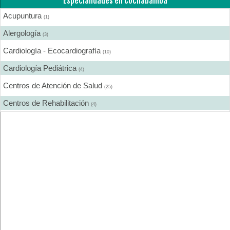
Especialidades en Cochabamba
Acupuntura
(1)
Alergología
(3)
Cardiología - Ecocardiografía
(10)
Cardiología Pediátrica
(4)
Centros de Atención de Salud
(25)
Centros de Rehabilitación
(4)
Centros Médicos Especializados
(19)
Cirugía Estética
(7)
Cirugía General
(13)
Cirugía Laparoscópica
(6)
Cirugía Pediátrica
(2)
Cirugía Plástica
(9)
Cirugía Plástica - Estética - Reconstrucción
(12)