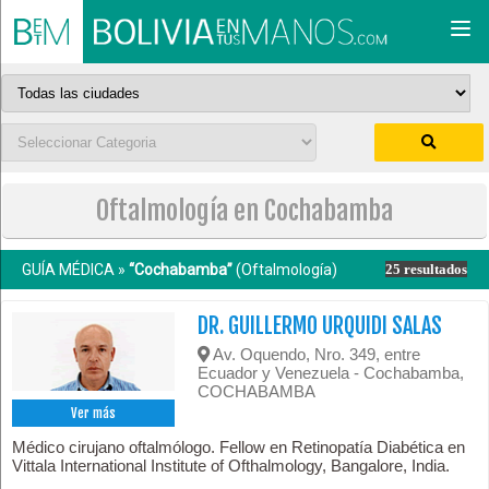
Togg
navi
Oftalmología en Cochabamba
GUÍA MÉDICA »
“Cochabamba”
(Oftalmología)
25 resultados
DR. GUILLERMO URQUIDI SALAS
Av. Oquendo, Nro. 349, entre
Ecuador y Venezuela - Cochabamba,
COCHABAMBA
Ver más
Médico cirujano oftalmólogo. Fellow en Retinopatía Diabética en
Vittala International Institute of Ofthalmology, Bangalore, India.