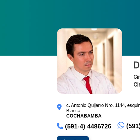
D
Ci
Ci
c. Antonio Quijarro Nro. 1144, esqui
Blanca
COCHABAMBA
(591
(591-4) 4486726