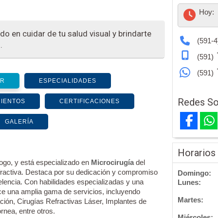
Hoy:
o en cuidar de tu salud visual y brindarte
(591-4
.
(591)
(591)
OR
ESPECIALIDADES
Redes So
MIENTOS
CERTIFICACIONES
GALERÍA
Horarios
logo, y está especializado en
Microcirugía
del
fractiva. Destaca por su dedicación y compromiso
Domingo:
elencia. Con habilidades especializadas y una
Lunes:
e una amplia gama de servicios, incluyendo
Martes:
ción, Cirugías Refractivas Láser, Implantes de
rnea, entre otros.
Miércoles: