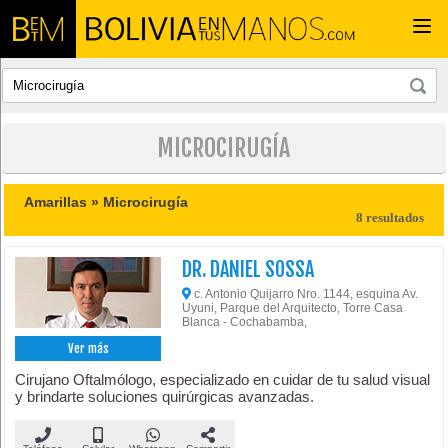
Togg
navi
MICROCIRUGÍA
Amarillas »
Microcirugía
8 resultados
DR. DANIEL SOSSA
c. Antonio Quijarro Nro. 1144, esquina Av.
Uyuni, Parque del Arquitecto, Torre Casa
Blanca - Cochabamba,
Ver más
Cirujano Oftalmólogo, especializado en cuidar de tu salud visual
y brindarte soluciones quirúrgicas avanzadas.