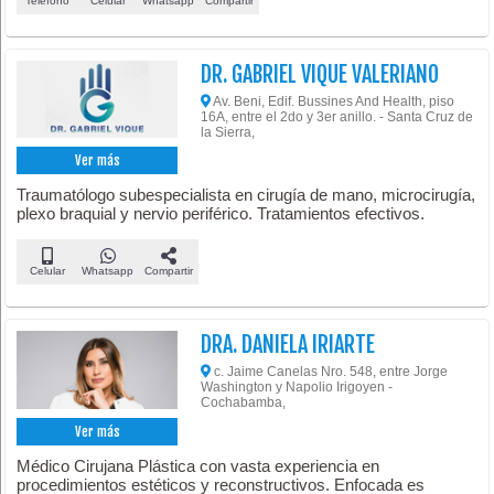
Teléfono
Celular
Whatsapp
Compartir
DR. GABRIEL VIQUE VALERIANO
Av. Beni, Edif. Bussines And Health, piso
16A, entre el 2do y 3er anillo. - Santa Cruz de
la Sierra,
Ver más
Traumatólogo subespecialista en cirugía de mano, microcirugía,
plexo braquial y nervio periférico. Tratamientos efectivos.
Celular
Whatsapp
Compartir
DRA. DANIELA IRIARTE
c. Jaime Canelas Nro. 548, entre Jorge
Washington y Napolio Irigoyen -
Cochabamba,
Ver más
Médico Cirujana Plástica con vasta experiencia en
procedimientos estéticos y reconstructivos. Enfocada es