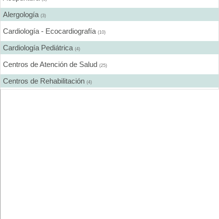
Alergología
(3)
Cardiología - Ecocardiografía
(10)
Cardiología Pediátrica
(4)
Centros de Atención de Salud
(25)
Centros de Rehabilitación
(4)
Centros Médicos Especializados
(19)
Cirugía Estética
(7)
Cirugía General
(13)
Cirugía Laparoscópica
(6)
Cirugía Pediátrica
(2)
Cirugía Plástica
(9)
Cirugía Plástica - Estética - Reconstrucción
(12)
Cirujanos Plásticos
(10)