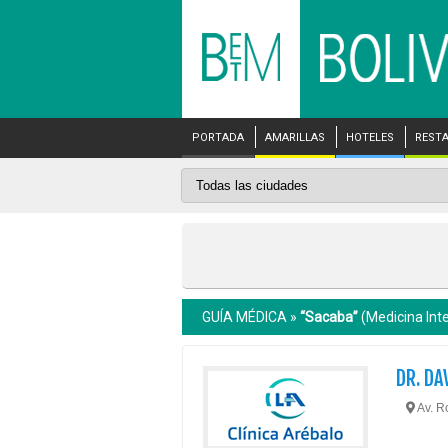
PORTADA
AMARILLAS
HOTELES
REST
GUÍA MÉDICA »
“Sacaba”
(Medicina Int
DR. DA
Av. R