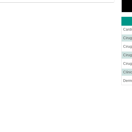
Cardi
Cirug
Ciru
Cirug
Cirug
Clíni
Derm
Endo
Endo
Gastr
Ginec
Hema