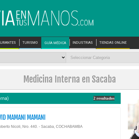
AURANTES
TURISMO
INDUSTRIAS
TIENDAS ONLINE
GUÍA MÉDICA
Medicina Interna en Sacaba
erna)
2 resultados
VID MAMANI MAMANI
oberto Nicoli, Nro. 440. - Sacaba, COCHABAMBA