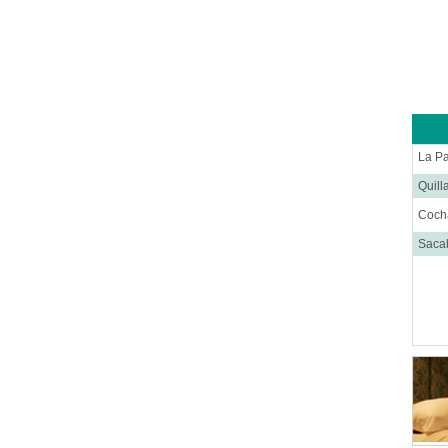
Labor
Medic
Médi
Nefro
Neur
Neuro
La P
Onco
Quill
Otorr
Coc
Pedia
Saca
Trau
Urol