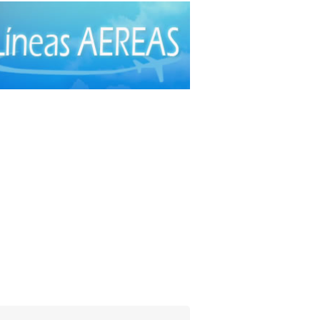
ía Plástica
(20)
ía Plástica - Estética - Reconstrucción
(28)
ía torácica
(2)
anos Plásticos
(16)
cas
(44)
roctología
(4)
itometría Osea
(5)
atología
(20)
ibuidores de Medicamentos
(28)
rafía
(30)
crinología
(10)
scopía
(5)
o e Instrumental de Laboratorio
(21)
o e Instrumental Médico
(31)
o e Instrumental Odontológico
(9)
o y Material Ortopédico
(3)