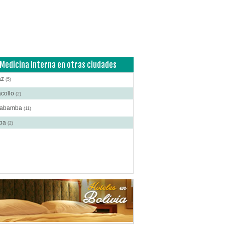
atorios de Analisis Clínicos
(1)
ina Interna
(2)
cos
(38)
logía
(1)
ología
(2)
Medicina Interna en otras ciudades
logía y Neurocirugía
(2)
az
(5)
logía
(1)
acollo
(2)
inolaringología
(1)
habamba
(11)
tría
(5)
ba
(2)
matología
(4)
ogía
(1)