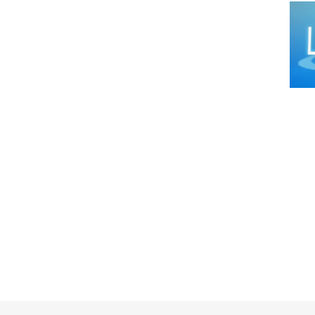
Cirug
Cirug
Cirug
Ciruj
Clíni
Colop
Dens
Derm
Distr
Ecog
Endo
Endo
Equip
Equip
Equip
Equip