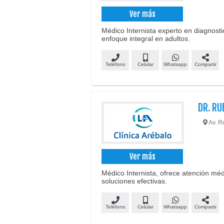
Ver más
Médico Internista experto en diagnost
enfoque integral en adultos.
Teléfono
Celular
Whatsapp
Compartir
DR. RU
Av. R
Ver más
Médico Internista, ofrece atención mé
soluciones efectivas.
Teléfono
Celular
Whatsapp
Compartir