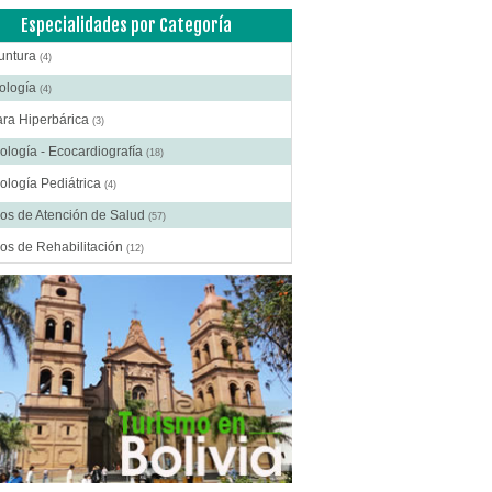
Especialidades por Categoría
untura
(4)
ología
(4)
ra Hiperbárica
(3)
ología - Ecocardiografía
(18)
ología Pediátrica
(4)
os de Atención de Salud
(57)
os de Rehabilitación
(12)
ros Médicos Especializados
(41)
ía Digestiva
(2)
ía Estética
(18)
ía Gastroenterológica
(2)
ía General
(28)
gía Laparoscópica
(14)
ía Pediátrica
(9)