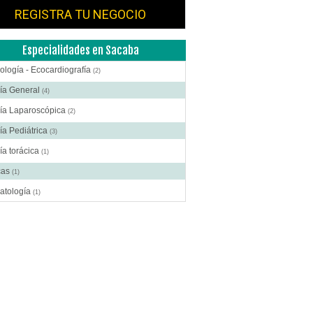
REGISTRA TU NEGOCIO
Especialidades en Sacaba
ología - Ecocardiografía
(2)
ía General
(4)
gía Laparoscópica
(2)
ía Pediátrica
(3)
ía torácica
(1)
cas
(1)
atología
(1)
crinología
(1)
scopía
(1)
oenterología
(2)
ología y Obstetricia
(3)
tología
(1)