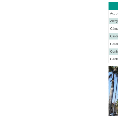
Acup
Alerg
Cáma
Cardi
Cardi
Centr
Centr
Cent
Cirug
Cirug
Cirug
Cirug
Ciru
Cirug