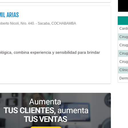
MIL ARIAS
oberto Nicoli, Nro. 440. - Sacaba, COCHABAMBA
Cardi
Cirug
Ciru
ógica, combina experiencia y sensibilidad para brindar
Cirug
Cirug
Clíni
Derm
Endo
Endo
Gastr
Ginec
Hema