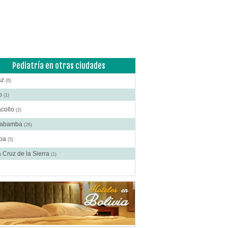
atorios de Analisis Clínicos
(1)
ina Interna
(2)
cos
(38)
logía
(1)
ología
(2)
Pediatría en otras ciudades
logía y Neurocirugía
(2)
az
(6)
logía
(1)
to
(1)
inolaringología
(1)
acollo
(2)
tría
(5)
habamba
(26)
matología
(4)
ba
(5)
ogía
(1)
 Cruz de la Sierra
(1)