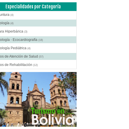
Especialidades por Categoría
untura
(4)
ología
(4)
ra Hiperbárica
(3)
ología - Ecocardiografía
(18)
ología Pediátrica
(4)
os de Atención de Salud
(57)
os de Rehabilitación
(12)
ros Médicos Especializados
(41)
ía Digestiva
(2)
ía Estética
(18)
ía Gastroenterológica
(2)
ía General
(28)
gía Laparoscópica
(14)
ía Pediátrica
(9)