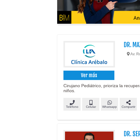
DR. MA
Av. R
Ver más
Cirujano Pediátrico, prioriza la recupe
niños.
Teléfono
Celular
Whatsapp
Compartir
DR. SE