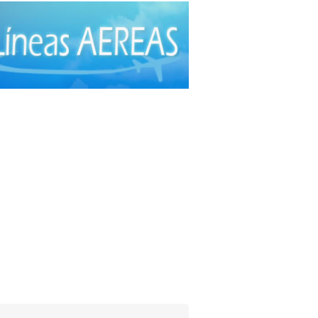
ía Plástica
(20)
ía Plástica - Estética - Reconstrucción
(28)
ía torácica
(2)
anos Plásticos
(16)
cas
(44)
roctología
(4)
itometría Osea
(5)
atología
(20)
ibuidores de Medicamentos
(28)
rafía
(30)
crinología
(10)
scopía
(5)
o e Instrumental de Laboratorio
(21)
o e Instrumental Médico
(31)
o e Instrumental Odontológico
(9)
o y Material Ortopédico
(3)