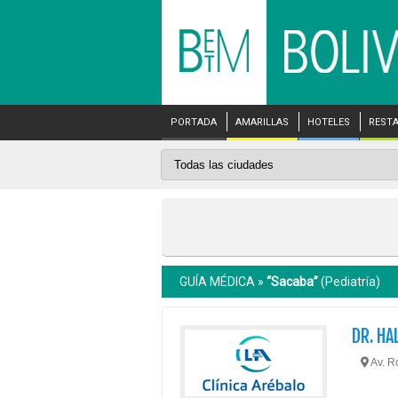
PORTADA
AMARILLAS
HOTELES
REST
GUÍA MÉDICA »
“Sacaba”
(Pediatría)
DR. HA
Av. R