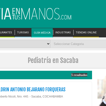
AURANTES
TURISMO
INDUSTRIAS
TIENDAS ONLINE
GUÍA MÉDICA
Pediatría en Sacaba
5 resultados
LDRIN ANTONIO BEJARANO FORQUERAS
oberto Nicoli, Nro. 440. - Sacaba, COCHABAMBA