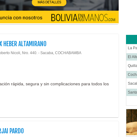
Labor
Medic
Médi
Nefro
Neur
X HEBER ALTAMIRANO
Neuro
La P
oberto Nicoli, Nro. 440. - Sacaba, COCHABAMBA
Onco
El Al
Otorr
Quill
Pedia
Coc
Trau
ración rápida, segura y sin complicaciones para todos los
Saca
Urol
Santa
RJAI PARDO