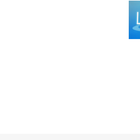
Cirug
Cirug
Cirug
Ciruj
Clíni
Colop
Dens
Derm
Distr
Ecog
Endo
Endo
Equip
Equip
Equip
Equip