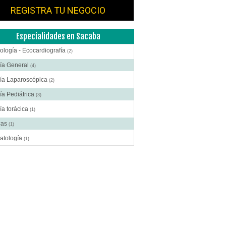
REGISTRA TU NEGOCIO
Especialidades en Sacaba
ología - Ecocardiografía
(2)
ía General
(4)
gía Laparoscópica
(2)
ía Pediátrica
(3)
ía torácica
(1)
cas
(1)
atología
(1)
crinología
(1)
scopía
(1)
oenterología
(2)
ología y Obstetricia
(3)
tología
(1)