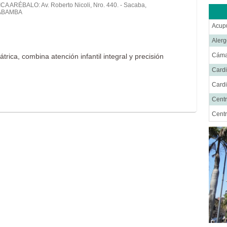
CA ARÉBALO: Av. Roberto Nicoli, Nro. 440. - Sacaba,
ABAMBA
Acup
Alerg
Cáma
trica, combina atención infantil integral y precisión
Cardi
Cardi
Centr
Centr
Cent
Cirug
Cirug
Cirug
Cirug
Ciru
Cirug