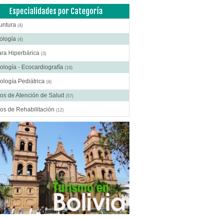
Especialidades por Categoría
untura
(4)
ología
(4)
ra Hiperbárica
(3)
ología - Ecocardiografía
(18)
ología Pediátrica
(4)
os de Atención de Salud
(57)
os de Rehabilitación
(12)
ros Médicos Especializados
(41)
ía Digestiva
(2)
ía Estética
(18)
ía Gastroenterológica
(2)
ía General
(28)
gía Laparoscópica
(14)
ía Pediátrica
(9)