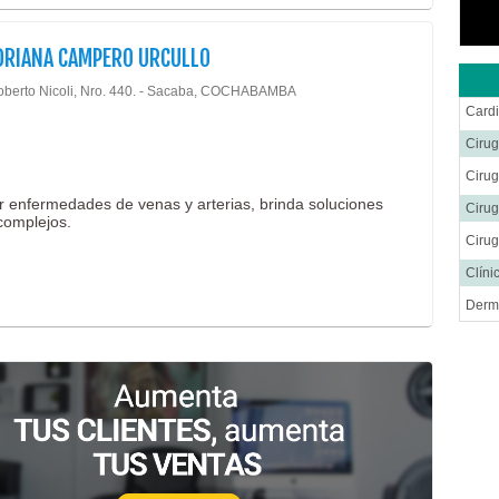
DRIANA CAMPERO URCULLO
oberto Nicoli, Nro. 440. - Sacaba, COCHABAMBA
Cardi
Cirug
Ciru
tar enfermedades de venas y arterias, brinda soluciones
Cirug
complejos.
Cirug
Clíni
Derm
Endo
Endo
Gastr
Ginec
Hema