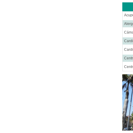
Acup
Alerg
Cáma
Cardi
Cardi
Centr
Centr
Cent
Cirug
Cirug
Cirug
Cirug
Ciru
Cirug