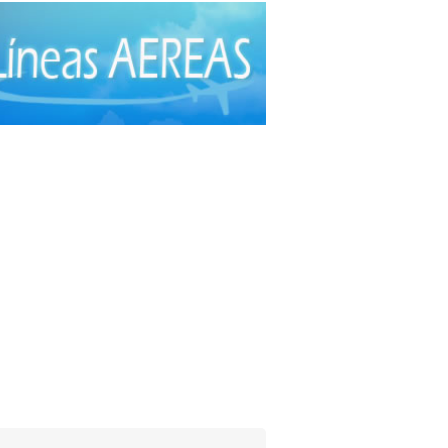
ía Plástica
(20)
ía Plástica - Estética - Reconstrucción
(28)
ía torácica
(2)
anos Plásticos
(16)
cas
(44)
roctología
(4)
itometría Osea
(5)
atología
(20)
ibuidores de Medicamentos
(28)
rafía
(30)
crinología
(10)
scopía
(5)
o e Instrumental de Laboratorio
(21)
o e Instrumental Médico
(31)
o e Instrumental Odontológico
(9)
o y Material Ortopédico
(3)