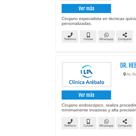
Ver más
Cirujano especialista en técnicas quir
personalizadas.
Teléfono
Celular
Whatsapp
Compartir
DR. HE
Av. R
Ver más
Cirujano endoscópico, realiza proced
mínimamente invasivas y alta precisió
Teléfono
Celular
Whatsapp
Compartir