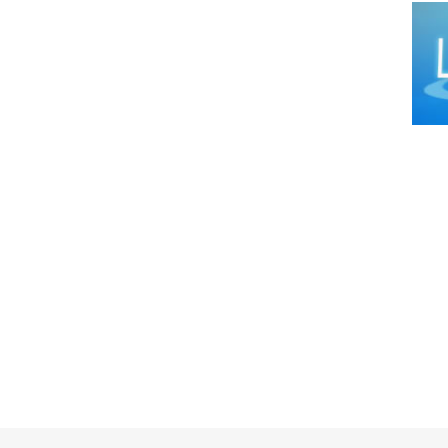
Cirug
Cirug
Cirug
Ciruj
Clíni
Colop
Dens
Derm
Distr
Ecog
Endo
Endo
Equip
Equip
Equip
Equip