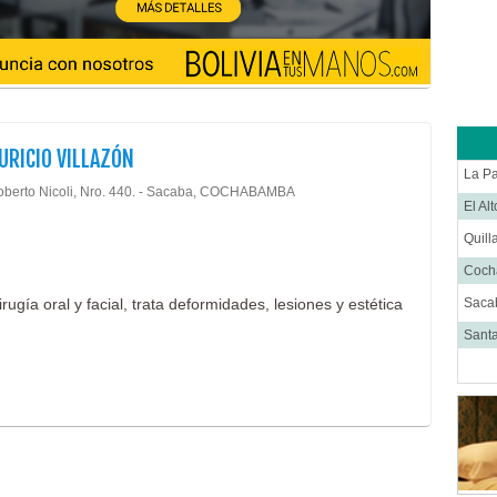
Labor
Medic
Médi
Nefro
Neur
URICIO VILLAZÓN
Neuro
La P
oberto Nicoli, Nro. 440. - Sacaba, COCHABAMBA
Onco
El Al
Otorr
Quill
Pedia
Coc
Trau
irugía oral y facial, trata deformidades, lesiones y estética
Saca
Urol
Santa