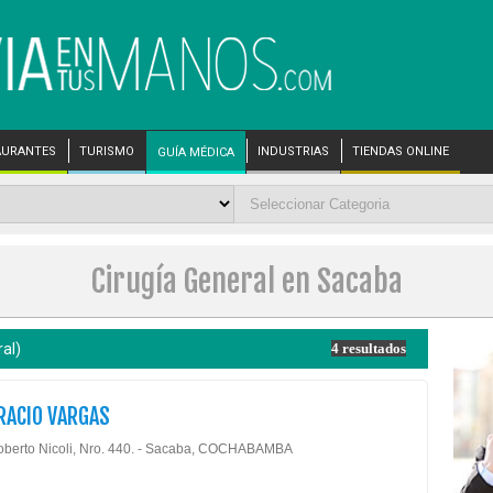
AURANTES
TURISMO
INDUSTRIAS
TIENDAS ONLINE
GUÍA MÉDICA
Cirugía General en Sacaba
al)
4 resultados
RACIO VARGAS
oberto Nicoli, Nro. 440. - Sacaba, COCHABAMBA