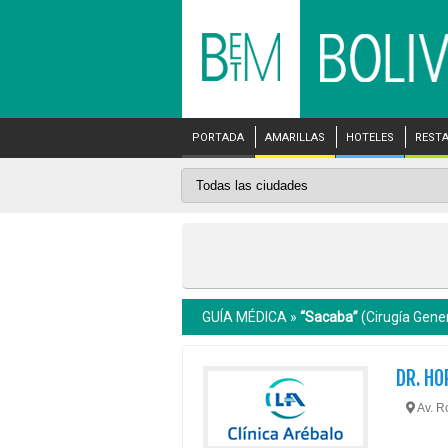
PORTADA
AMARILLAS
HOTELES
REST
GUÍA MÉDICA »
“Sacaba”
(Cirugía Gener
DR. HO
Av. R