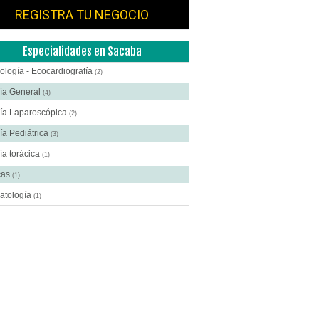
REGISTRA TU NEGOCIO
Especialidades en Sacaba
ología - Ecocardiografía
(2)
ía General
(4)
gía Laparoscópica
(2)
ía Pediátrica
(3)
ía torácica
(1)
cas
(1)
atología
(1)
crinología
(1)
scopía
(1)
oenterología
(2)
ología y Obstetricia
(3)
tología
(1)