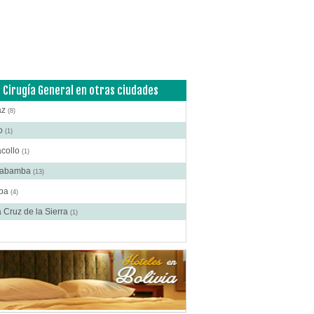
atorios de Analisis Clínicos
(1)
ina Interna
(2)
cos
(38)
logía
(1)
ología
(2)
Cirugía General en otras ciudades
logía y Neurocirugía
(2)
az
(8)
logía
(1)
to
(1)
inolaringología
(1)
acollo
(1)
tría
(5)
habamba
(13)
matología
(4)
ba
(4)
ogía
(1)
 Cruz de la Sierra
(1)