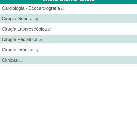
Cardiología - Ecocardiografía
(2)
Cirugía General
(4)
Cirugía Laparoscópica
(2)
Cirugía Pediátrica
(3)
Cirugía torácica
(1)
Clínicas
(1)
Dermatología
(1)
Endocrinología
(1)
Endoscopía
(1)
Gastroenterología
(2)
Ginecología y Obstetricia
(3)
Hematología
(1)
Laboratorios de Analisis Clínicos
(1)