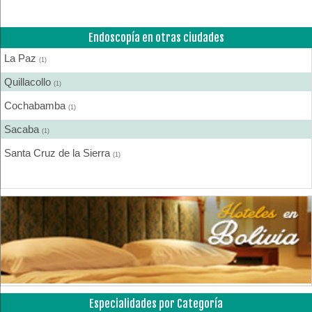
Medicina Interna
(2)
Endoscopía en otras ciudades
Médicos
(38)
La Paz
Nefrología
(1)
(1)
Quillacollo
Neurología
(1)
(2)
Cochabamba
Neurología y Neurocirugía
(1)
(2)
Sacaba
Oncología
(1)
(1)
Santa Cruz de la Sierra
Otorrinolaringología
(1)
(1)
Pediatría
(5)
Traumatología
(4)
Urología
(1)
Especialidades por Categoría