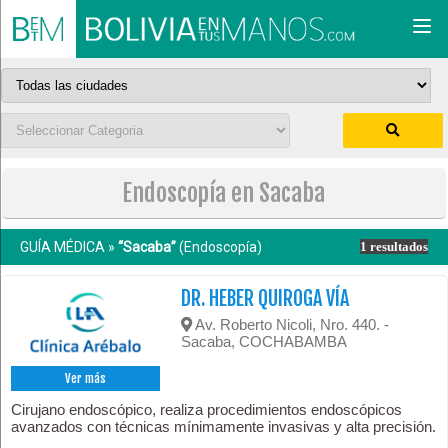
Togg
navi
Endoscopía en Sacaba
GUÍA MÉDICA »
“Sacaba”
(Endoscopía)
1 resultados
DR. HEBER QUIROGA VÍA
Av. Roberto Nicoli, Nro. 440. -
Sacaba, COCHABAMBA
Ver más
Cirujano endoscópico, realiza procedimientos endoscópicos
avanzados con técnicas mínimamente invasivas y alta precisión.