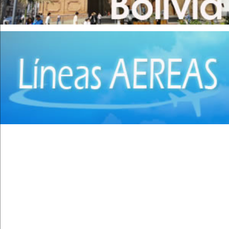
Cirugía Pediátrica
(9)
Cirugía Plástica
(20)
Cirugía Plástica - Estética - Reconstrucción
(28)
Cirugía torácica
(2)
Cirujanos Plásticos
(16)
Clínicas
(44)
Coloproctología
(4)
Densitometría Osea
(5)
Dermatología
(20)
Distribuidores de Medicamentos
(28)
Ecografía
(30)
Endocrinología
(10)
Endoscopía
(5)