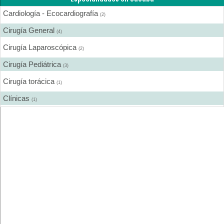
Cardiología - Ecocardiografía
(2)
Cirugía General
(4)
Cirugía Laparoscópica
(2)
Cirugía Pediátrica
(3)
Cirugía torácica
(1)
Clínicas
(1)
Dermatología
(1)
Endocrinología
(1)
Endoscopía
(1)
Gastroenterología
(2)
Ginecología y Obstetricia
(3)
Hematología
(1)
Laboratorios de Analisis Clínicos
(1)