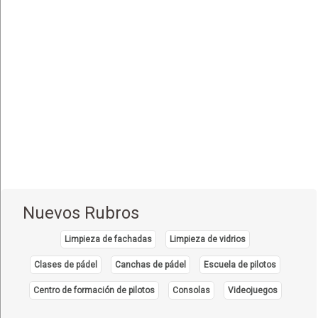
Equipo e Instrumental de Laboratorio
(21)
Equipo e Instrumental Médico
(31)
Equipo e Instrumental Odontológico
(9)
Equipo y Material Ortopédico
(3)
Estética Corporal
(33)
Farmacias
(111)
Fisioterapia - Rehabilitación - Integral
(52)
Gastroenterología
(12)
Geriatría - Gerontología
(1)
Nuevos Rubros
Ginecología y Obstetricia
(31)
Limpieza de fachadas
Limpieza de vidrios
Hematología
(7)
Clases de pádel
Canchas de pádel
Escuela de pilotos
Hospitales
(14)
Centro de formación de pilotos
Consolas
Videojuegos
Importadores de Medicamentos
(2)
Inmunología Clínica