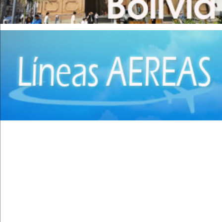
Cirugía Pediátrica
(9)
Cirugía Plástica
(20)
Cirugía Plástica - Estética - Reconstrucción
(28)
Cirugía torácica
(2)
Cirujanos Plásticos
(16)
Clínicas
(44)
Coloproctología
(4)
Densitometría Osea
(5)
Dermatología
(20)
Distribuidores de Medicamentos
(28)
Ecografía
(30)
Endocrinología
(10)
Endoscopía
(5)