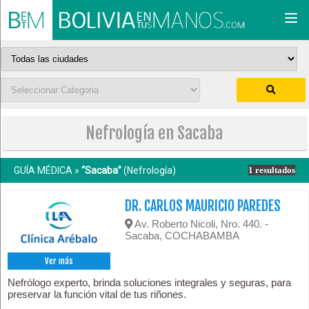
Togg
navi
Nefrología en Sacaba
GUÍA MÉDICA »
“Sacaba”
(Nefrología)
1 resultados
DR. CARLOS MAURICIO PAREDES
Av. Roberto Nicoli, Nro. 440. -
Sacaba, COCHABAMBA
Ver más
Nefrólogo experto, brinda soluciones integrales y seguras, para
preservar la función vital de tus riñones.