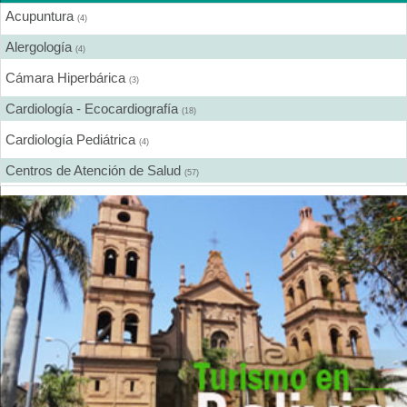
Acupuntura
(4)
Alergología
(4)
Cámara Hiperbárica
(3)
Cardiología - Ecocardiografía
(18)
Cardiología Pediátrica
(4)
Centros de Atención de Salud
(57)
Centros de Rehabilitación
(12)
Centros Médicos Especializados
(41)
Cirugía Digestiva
(2)
Cirugía Estética
(18)
Cirugía Gastroenterológica
(2)
Cirugía General
(28)
Cirugía Laparoscópica
(14)